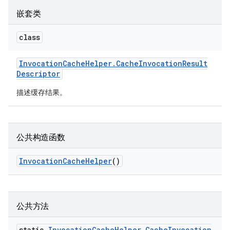
嵌套类
class
Invocation
Cache
Helper
.
Cache
Invocation
Result
Descriptor
描述缓存结果。
公共构造函数
Invocation
Cache
Helper
()
公共方法
static
Invocation
Cache
Helper
.
Cache
Invocation