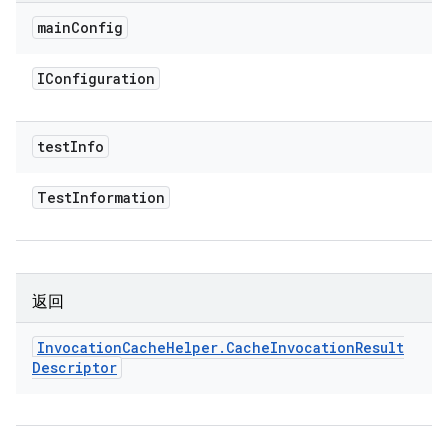
main
Config
IConfiguration
test
Info
Test
Information
返回
Invocation
Cache
Helper
.
Cache
Invocation
Result
Descriptor