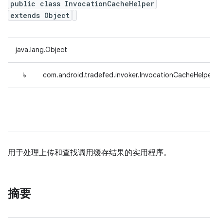
public class InvocationCacheHelper
extends Object
java.lang.Object
↳
com.android.tradefed.invoker.InvocationCacheHelper
用于处理上传和查找调用缓存结果的实用程序。
摘要