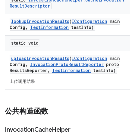
Result
Descriptor
lookup
Invocation
Results
(
IConfiguration
main
Config
,
Test
Information
test
Info)
static void
upload
Invocation
Results
(
IConfiguration
main
Config
,
Invocation
Proto
Result
Reporter
proto
Results
Reporter
,
Test
Information
test
Info)
上传调用结果
公共构造函数
Invocation
Cache
Helper