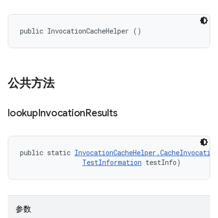
public InvocationCacheHelper ()
公共方法
lookup
Invocation
Results
public static 
InvocationCacheHelper.CacheInvocatio
TestInformation
 testInfo)
参数