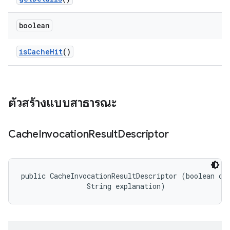
boolean
is
Cache
Hit
()
ตัวสร้างแบบสาธารณะ
Cache
Invocation
Result
Descriptor
public CacheInvocationResultDescriptor (boolean cac
                String explanation)