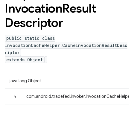
Invocation
Result
Descriptor
public static class
InvocationCacheHelper.CacheInvocationResultDesc
riptor
extends Object
java.lang.Object
↳
com.android.tradefed.invoker.InvocationCacheHelper.