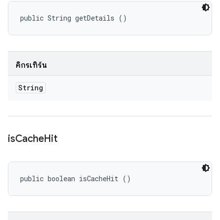
public String getDetails ()
คิกรีเทิร์น
String
is
Cache
Hit
public boolean isCacheHit ()