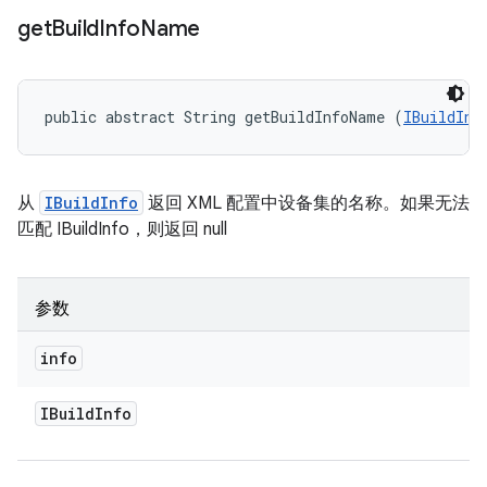
get
Build
Info
Name
public abstract String getBuildInfoName (
IBuildInf
从
IBuildInfo
返回 XML 配置中设备集的名称。如果无法
匹配 IBuildInfo，则返回 null
参数
info
IBuild
Info