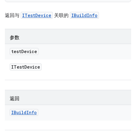
返回与
ITestDevice
关联的
IBuildInfo
参数
test
Device
ITest
Device
返回
IBuild
Info