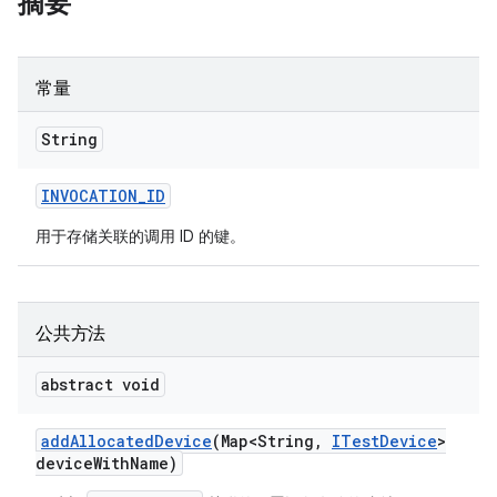
摘要
常量
String
INVOCATION
_
ID
用于存储关联的调用 ID 的键。
公共方法
abstract void
add
Allocated
Device
(Map<String
,
ITest
Device
>
device
With
Name)