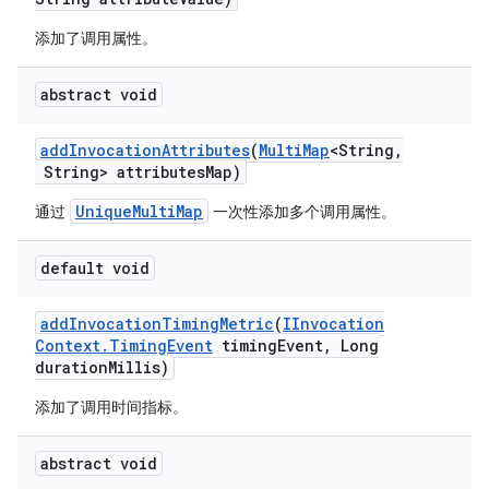
添加了调用属性。
abstract void
add
Invocation
Attributes
(
Multi
Map
<String
,
String> attributes
Map)
UniqueMultiMap
通过
一次性添加多个调用属性。
default void
add
Invocation
Timing
Metric
(
IInvocation
Context
.
Timing
Event
timing
Event
,
Long
duration
Millis)
添加了调用时间指标。
abstract void