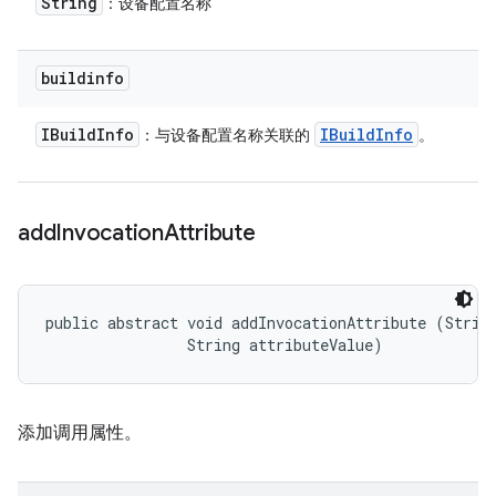
String
：设备配置名称
buildinfo
IBuild
Info
IBuild
Info
：与设备配置名称关联的
。
add
Invocation
Attribute
public abstract void addInvocationAttribute (String
                String attributeValue)
添加调用属性。