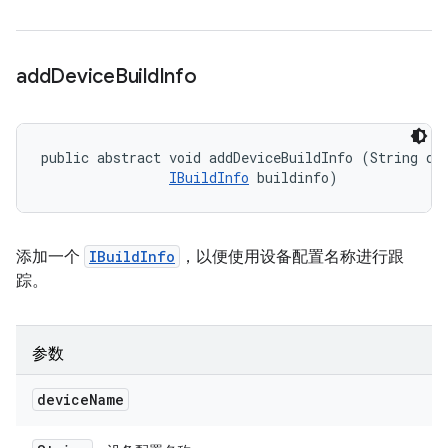
add
Device
Build
Info
public abstract void addDeviceBuildInfo (String dev
IBuildInfo
 buildinfo)
添加一个
IBuildInfo
，以便使用设备配置名称进行跟
踪。
参数
device
Name