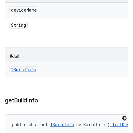
device
Name
String
返回
IBuild
Info
get
Build
Info
public abstract 
IBuildInfo
 getBuildInfo (
ITestDevi