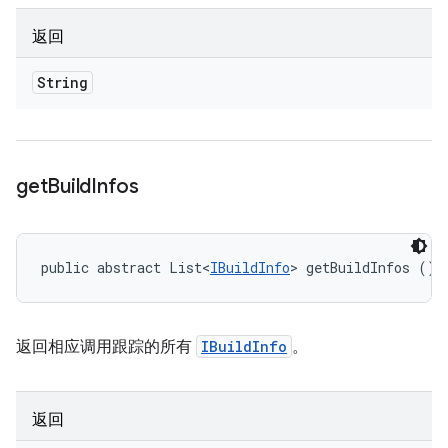
返回
String
get
Build
Infos
public abstract List<
IBuildInfo
> getBuildInfos ()
返回相应调用跟踪的所有
IBuildInfo
。
返回