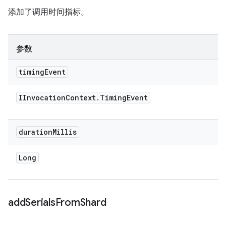
添加了调用时间指标。
参数
timing
Event
IInvocation
Context
.
Timing
Event
duration
Millis
Long
add
Serials
From
Shard