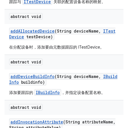
ITestDevice
跟踪与
关联的配置设备名称的映射。
abstract void
add
Allocated
Device
(String device
Name
,
ITest
Device
test
Device)
在分配设备时，添加要由元数据跟踪的 ITestDevice。
abstract void
add
Device
Build
Info
(String device
Name
,
IBuild
Info
buildinfo)
IBuildInfo
添加要跟踪的
，并指定设备配置名称。
abstract void
add
Invocation
Attribute
(String attribute
Name
,
String attribute
Value)