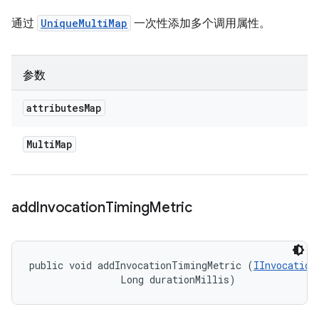
通过
UniqueMultiMap
一次性添加多个调用属性。
参数
attributes
Map
Multi
Map
add
Invocation
Timing
Metric
public void addInvocationTimingMetric (
IInvocation
                Long durationMillis)