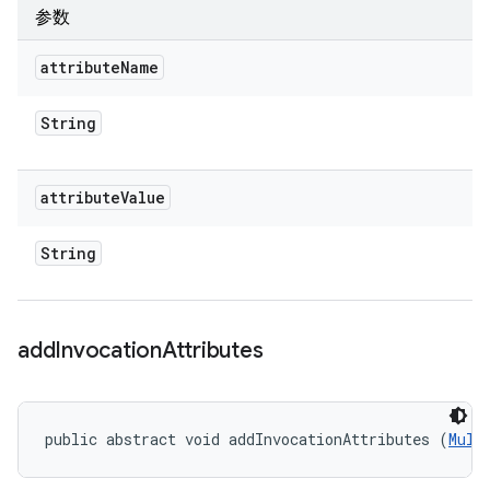
参数
attribute
Name
String
attribute
Value
String
add
Invocation
Attributes
public abstract void addInvocationAttributes (
Mult