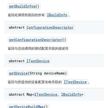
get
Build
Infos
()
IBuildInfo
返回此调用所跟踪的所有
。
abstract
Configuration
Descriptor
get
Configuration
Descriptor
()
返回与启动调用的测试配置关联的描述符
abstract
ITest
Device
get
Device
(String device
Name)
ITestDevice
返回与所提供的设备配置名称关联的
。
abstract Map<
ITest
Device
,
IBuild
Info
>
get
Device
Build
Map
()