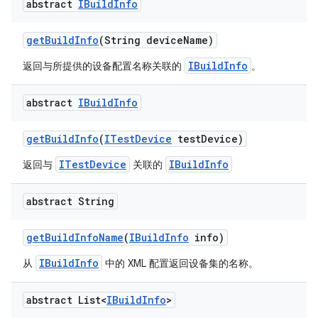
abstract
IBuild
Info
get
Build
Info
(String device
Name)
IBuildInfo
返回与所提供的设备配置名称关联的
。
abstract
IBuild
Info
get
Build
Info
(
ITest
Device
test
Device)
ITestDevice
IBuildInfo
返回与
关联的
abstract String
get
Build
Info
Name
(
IBuild
Info
info)
IBuildInfo
从
中的 XML 配置返回设备集的名称。
abstract List<
IBuild
Info
>