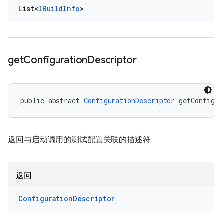
List<
IBuild
Info
>
get
Configuration
Descriptor
public abstract 
ConfigurationDescriptor
 getConfigu
返回与启动调用的测试配置关联的描述符
返回
Configuration
Descriptor