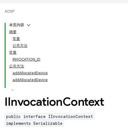
AOSP
本页内容
摘要
常量
公共方法
常量
INVOCATION_ID
公共方法
addAllocatedDevice
addAllocatedDevice
IInvocation
Context
public interface IInvocationContext
implements Serializable