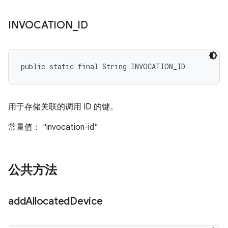
INVOCATION
_
ID
public static final String INVOCATION_ID
用于存储关联的调用 ID 的键。
常量值： "invocation-id"
公共方法
add
Allocated
Device