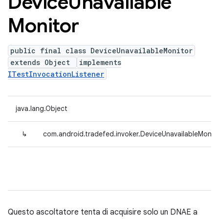
Device
Unavailable
Monitor
public final class DeviceUnavailableMonitor
extends Object
implements
ITestInvocationListener
java.lang.Object
↳
com.android.tradefed.invoker.DeviceUnavailableMonit
Questo ascoltatore tenta di acquisire solo un DNAE a