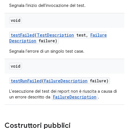
Segnala l'inizio dell'invocazione del test.
void
test
Failed
(
Test
Description
test
,
Failure
Description
failure)
Segnala l'errore di un singolo test case.
void
test
Run
Failed
(
Failure
Description
failure)
L'esecuzione del test dei report non è riuscita a causa di
FailureDescription
un errore descritto da
.
Costruttori pubblici