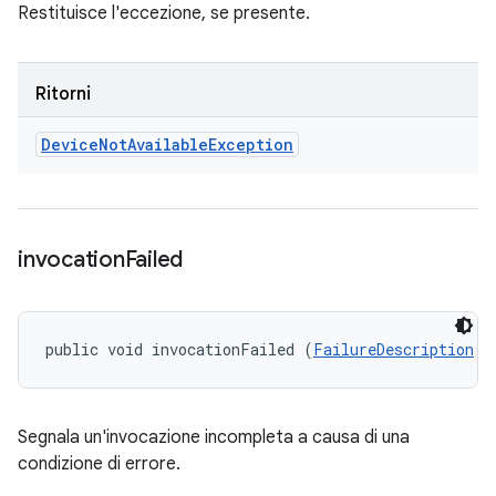
Restituisce l'eccezione, se presente.
Ritorni
Device
Not
Available
Exception
invocation
Failed
public void invocationFailed (
FailureDescription
 f
Segnala un'invocazione incompleta a causa di una
condizione di errore.