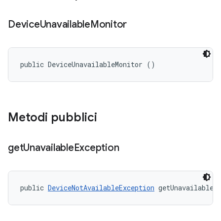
Device
Unavailable
Monitor
public DeviceUnavailableMonitor ()
Metodi pubblici
get
Unavailable
Exception
public 
DeviceNotAvailableException
 getUnavailableE