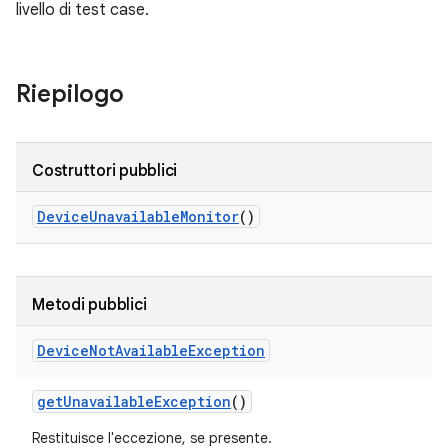
livello di test case.
Riepilogo
Costruttori pubblici
Device
Unavailable
Monitor
()
Metodi pubblici
Device
Not
Available
Exception
get
Unavailable
Exception
()
Restituisce l'eccezione, se presente.