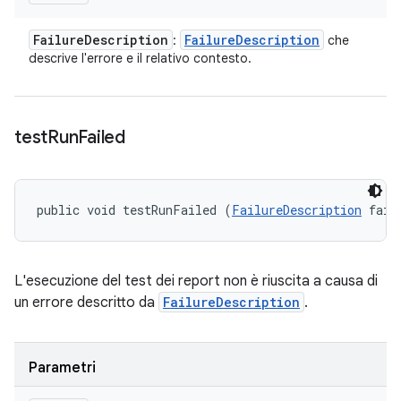
Failure
Description
Failure
Description
:
che
descrive l'errore e il relativo contesto.
test
Run
Failed
public void testRunFailed (
FailureDescription
 fail
L'esecuzione del test dei report non è riuscita a causa di
un errore descritto da
FailureDescription
.
Parametri