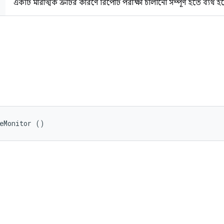
একটি মারাত্মক ত্রুটির কারণে রিপোর্ট পরীক্ষা চালানো সম্পূর্ণ হতে ব্যর্থ হয
র
eMonitor ()