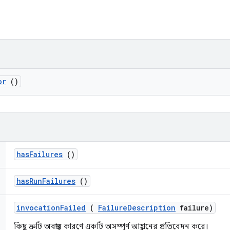
or
()
has
Failures
()
has
Run
Failures
()
invocation
Failed
(
Failure
Description
failure)
কিছু ত্রুটি অবস্থার কারণে একটি অসম্পূর্ণ আহ্বানের প্রতিবেদন করে।