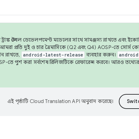
াঙ্ক স্টেবল ডেভেলপমেন্ট মডেলের সাথে সামঞ্জস্য রাখতে এবং ইকোসিস্ট
ে, আমরা প্রতি দুই ও চার ত্রৈমাসিকে (Q2 এবং Q4) AOSP-তে সোর্স
ান রাখতে,
android-latest-release
ব্যবহার করুন।
android
বদা AOSP-তে পুশ করা সর্বশেষ রিলিজটিকে রেফারেন্স করবে। আরও তথ্যের
এই পৃষ্ঠাটি
Cloud Translation API
অনুবাদ করেছে।