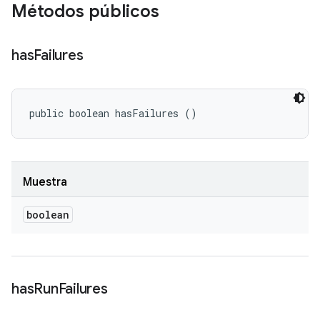
Métodos públicos
has
Failures
public boolean hasFailures ()
Muestra
boolean
has
Run
Failures