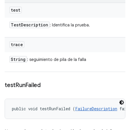
test
Test
Description
: Identifica la prueba.
trace
String
: seguimiento de pila de la falla
test
Run
Failed
public void testRunFailed (
FailureDescription
 fail