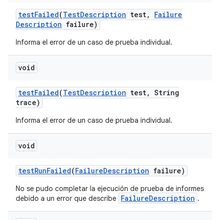
test
Failed
(
Test
Description
test
,
Failure
Description
failure)
Informa el error de un caso de prueba individual.
void
test
Failed
(
Test
Description
test
,
String
trace)
Informa el error de un caso de prueba individual.
void
test
Run
Failed
(
Failure
Description
failure)
No se pudo completar la ejecución de prueba de informes
FailureDescription
debido a un error que describe
.