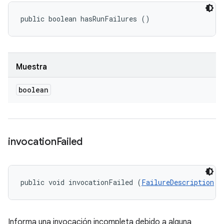
public boolean hasRunFailures ()
Muestra
boolean
invocation
Failed
public void invocationFailed (
FailureDescription
 f
Informa una invocación incompleta debido a alguna