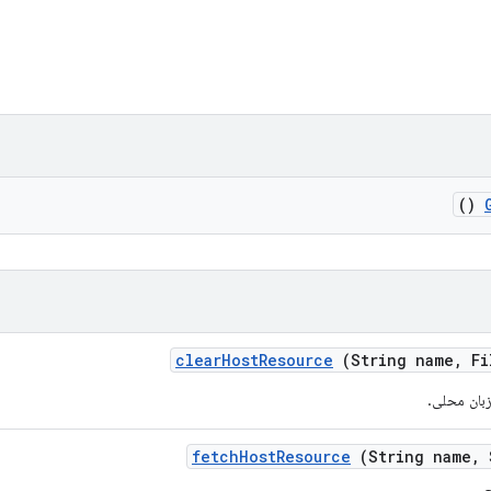
()
clear
Host
Resource
(String name
,
Fi
بان محلی.
fetch
Host
Resource
(String name
,
S