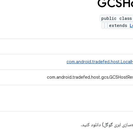
public class
extends
L
com.android.tradefed.host.Loca
com.android.tradefed.host.gcs.GCSHostR