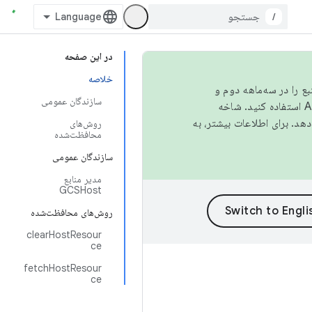
/
در این صفحه
خلاصه
نبع را در سه‌ماهه دوم و
سازندگان عمومی
استفاده کنید. شاخه
روش‌های
محافظت‌شده
سازندگان عمومی
مدیر منابع
GCSHost
روش‌های محافظت‌شده
clearHostResour
ce
fetchHostResour
ce