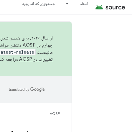
اسناد
جستجوی کد اندروید
از سال ۲۰۲۶، برای ه
چهارم در AOSP منتشر خواهیم کرد. برای ساخت و مشارکت در AOSP،
مانیفست
latest-release
تغییرات در AOSP
مراجعه کنی
ا
AOSP