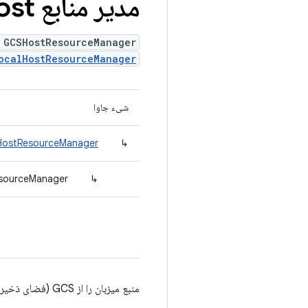
مدیر منابع GCSHost
 GCSHostResourceManager
ocalHostResourceManager
شیء جاوا
lHostResourceManager
↳
esourceManager
↳
منبع میزبان را از GCS (فضای ذخیره‌سازی ابری گوگل) دانلود کنید.