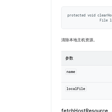
protected void clearHo
                File 
清除本地主机资源。
参数
name
local
File
fetch
Host
Resource