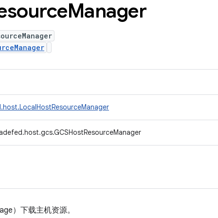
esource
Manager
sourceManager
urceManager
d.host.LocalHostResourceManager
radefed.host.gcs.GCSHostResourceManager
Storage）下载主机资源。