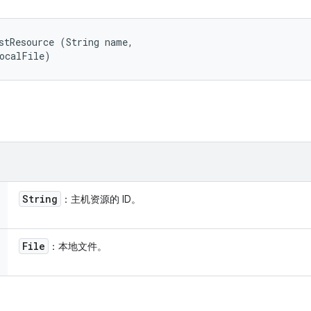
stResource (String name, 

localFile)
String
：主机资源的 ID。
File
：本地文件。