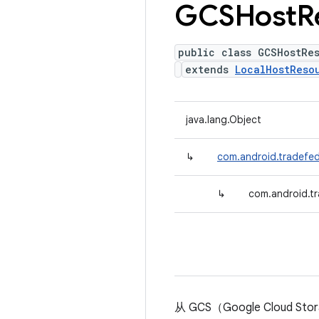
GCSHost
R
public class GCSHostRe
extends
LocalHostReso
java.lang.Object
↳
com.android.tradefe
↳
com.android.t
从 GCS（Google Cloud 