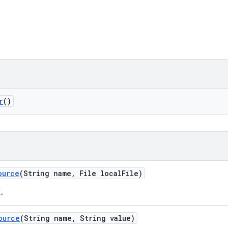
r
()
ource
(String name
,
File local
File)
源。
ource
(String name
,
String value)