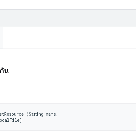
งกัน
stResource (String name, 

localFile)