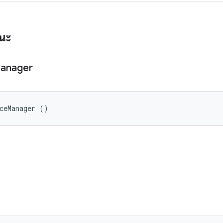
รณะ
anager
ceManager ()