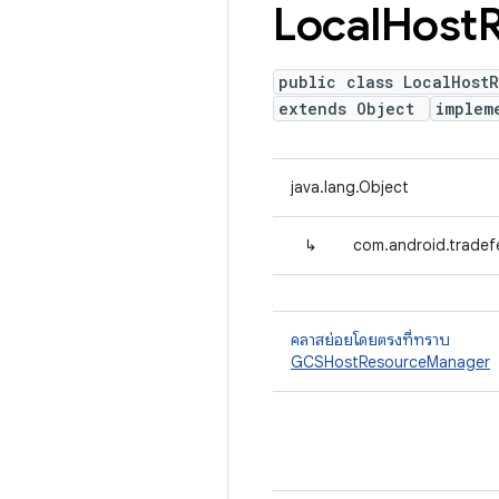
Local
Host
public class LocalHost
extends Object
implem
java.lang.Object
↳
com.android.trade
คลาสย่อยโดยตรงที่ทราบ
GCSHostResourceManager