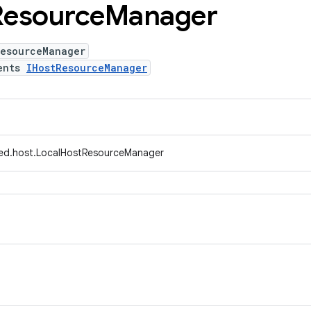
Resource
Manager
ResourceManager
ents
IHostResourceManager
fed.host.LocalHostResourceManager