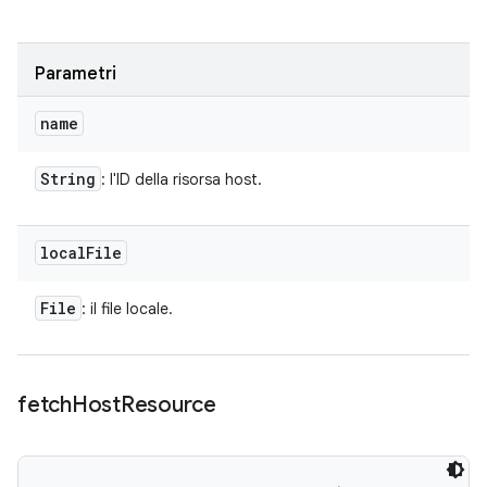
Parametri
name
String
: l'ID della risorsa host.
local
File
File
: il file locale.
fetch
Host
Resource