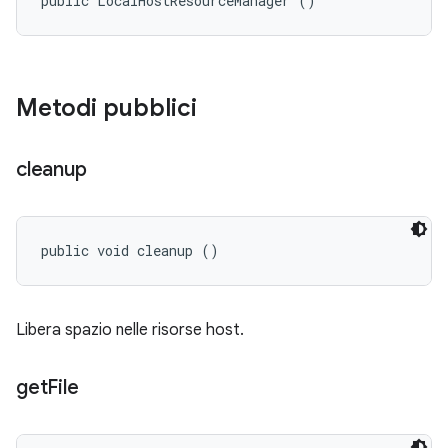
public LocalHostResourceManager ()
Metodi pubblici
cleanup
public void cleanup ()
Libera spazio nelle risorse host.
get
File