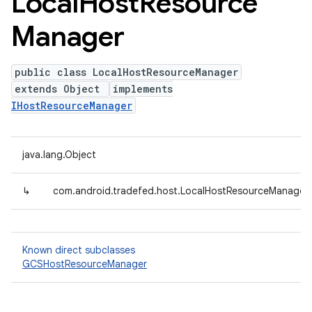
Local
Host
Resource
Manager
public class LocalHostResourceManager
extends Object
implements
IHostResourceManager
java.lang.Object
↳
com.android.tradefed.host.LocalHostResourceManager
Known direct subclasses
GCSHostResourceManager