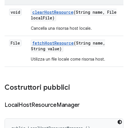
void
clear
Host
Resource
(String name
,
File
local
File)
Cancella una risorsa host locale.
File
fetch
Host
Resource
(String name
,
String value)
Utilizza un file locale come risorsa host.
Costruttori pubblici
Local
Host
Resource
Manager