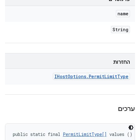
name
String
החזרות
IHost
Options
.
Permit
Limit
Type
ערכים
public static final 
PermitLimitType[]
 values ()