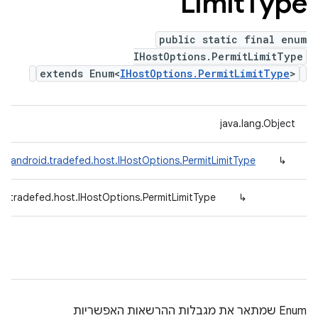
Limit
Type
public static final enum
IHostOptions.PermitLimitType
extends Enum<
IHostOptions.PermitLimitType
>
java.lang.Object
m.android.tradefed.host.IHostOptions.PermitLimitType
↳
d.tradefed.host.IHostOptions.PermitLimitType
↳
Enum שמתאר את מגבלות ההרשאות האפשריות