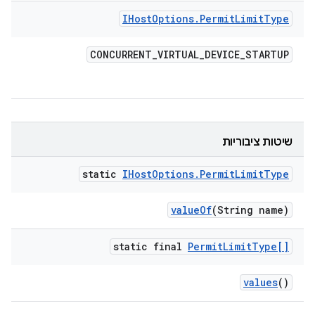
IHost
Options
.
Permit
Limit
Type
CONCURRENT
_
VIRTUAL
_
DEVICE
_
STARTUP
שיטות ציבוריות
static
IHost
Options
.
Permit
Limit
Type
value
Of
(String name)
static final
Permit
Limit
Type[]
values
()