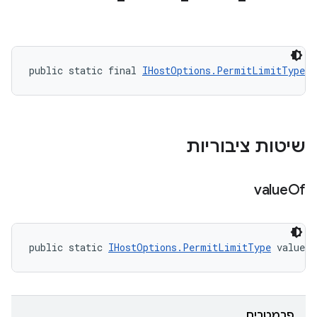
public static final 
IHostOptions.PermitLimitType
 C
שיטות ציבוריות
value
Of
public static 
IHostOptions.PermitLimitType
 valueO
פרמטרים