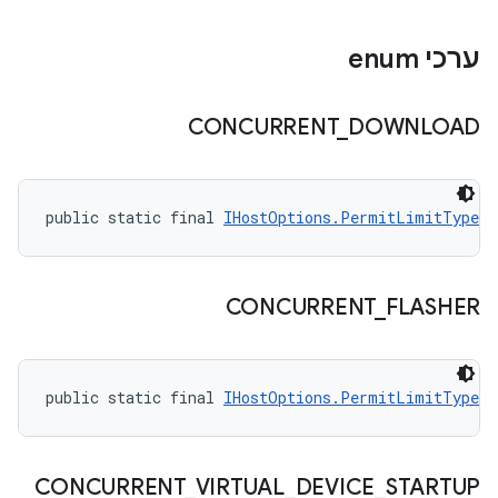
ערכי enum
CONCURRENT
_
DOWNLOAD
public static final 
IHostOptions.PermitLimitType
 C
CONCURRENT
_
FLASHER
public static final 
IHostOptions.PermitLimitType
 C
CONCURRENT
_
VIRTUAL
_
DEVICE
_
STARTUP