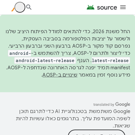
החל משנת 2026, כדי להתאים למודל הפיתוח היציב שלנו
ולשמור על יציבות הפלטפורמה בסביבה העסקית,
נפרסם קוד מקור ב-AOSP ברבעון השני וברבעון הרביעי.
כדי ליצור ולתרום ל-AOSP, צריך להשתמש ב-
android-
latest-release
. הענף
android-latest-release
manifest תמיד יפנה לגרסה האחרונה שנדחפה ל-AOSP.
מידע נוסף זמין במאמר
שינויים ב-AOSP
.
‫Google משתמשת בטכנולוגיית AI כדי לתרגם תוכן
לשפה המועדפת עליך. בתרגומים כאלו עשויות להיות
שגיאות.