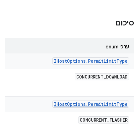
סיכום
ערכי enum
IHost
Options
.
Permit
Limit
Type
CONCURRENT
_
DOWNLOAD
IHost
Options
.
Permit
Limit
Type
CONCURRENT
_
FLASHER