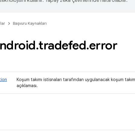
eknolojisini kullanır. Yapay zeka çevirilerinde hata olabilir.
lar
Başvuru Kaynakları
ndroid
.
tradefed
.
error
tion
Koşum takımı istisnaları tarafından uygulanacak koşum takım
açıklaması.