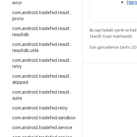
Harn
error
com
.
android
.
tradefed
.
result
.
proto
com
.
android
.
tradefed
.
result
.
Bu sayfadaki içerik ve kod
resultdb
tescilli ticari markasıdır.
com
.
android
.
tradefed
.
result
.
Son güncelleme tarihi: 
resultdb
.
utils
com
.
android
.
tradefed
.
result
.
retry
DERLEME
com
.
android
.
tradefed
.
result
.
skipped
Android kod deposu
com
.
android
.
tradefed
.
result
.
Gereksinimler
suite
İndirme
com
.
android
.
tradefed
.
retry
İkili programları önizle
com
.
android
.
tradefed
.
sandbox
Fabrika ayarı görüntüleri
com
.
android
.
tradefed
.
service
Sürücü ikili programları