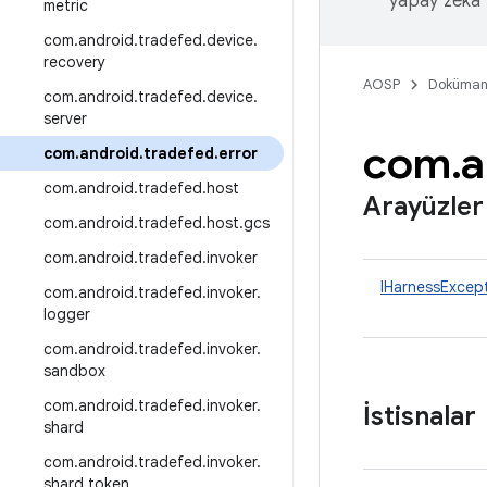
yapay zeka t
metric
com
.
android
.
tradefed
.
device
.
recovery
AOSP
Doküman
com
.
android
.
tradefed
.
device
.
server
com
.
a
com
.
android
.
tradefed
.
error
com
.
android
.
tradefed
.
host
Arayüzler
com
.
android
.
tradefed
.
host
.
gcs
com
.
android
.
tradefed
.
invoker
IHarnessExcep
com
.
android
.
tradefed
.
invoker
.
logger
com
.
android
.
tradefed
.
invoker
.
sandbox
com
.
android
.
tradefed
.
invoker
.
İstisnalar
shard
com
.
android
.
tradefed
.
invoker
.
shard
.
token