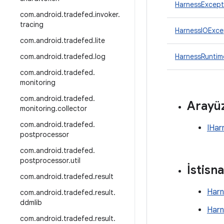
HarnessExcept
com
.
android
.
tradefed
.
invoker
.
tracing
HarnessIOExce
com
.
android
.
tradefed
.
lite
com
.
android
.
tradefed
.
log
HarnessRuntim
com
.
android
.
tradefed
.
monitoring
com
.
android
.
tradefed
.
Arayüz
monitoring
.
collector
com
.
android
.
tradefed
.
IHar
postprocessor
com
.
android
.
tradefed
.
postprocessor
.
util
İstisna
com
.
android
.
tradefed
.
result
Harn
com
.
android
.
tradefed
.
result
.
ddmlib
Harn
com
.
android
.
tradefed
.
result
.