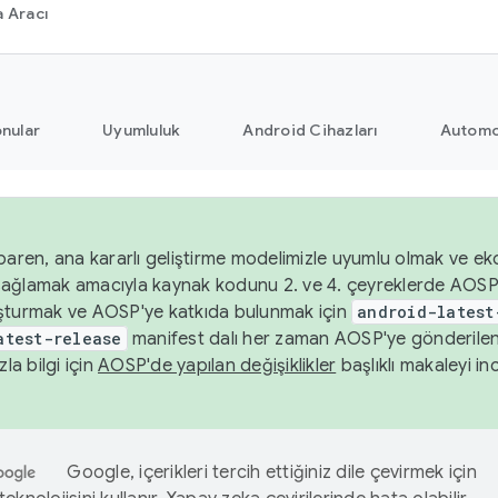
 Aracı
nular
Uyumluluk
Android Cihazları
Automo
baren, ana kararlı geliştirme modelimizle uyumlu olmak ve ek
nı sağlamak amacıyla kaynak kodunu 2. ve 4. çeyreklerde AOSP
şturmak ve AOSP'ye katkıda bulunmak için
android-latest
atest-release
manifest dalı her zaman AOSP'ye gönderile
zla bilgi için
AOSP'de yapılan değişiklikler
başlıklı makaleyi inc
Google, içerikleri tercih ettiğiniz dile çevirmek için