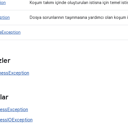
ion
Koşum takımı içinde oluşturulan istisna için temel istis
ption
Dosya sorunlarının taşınmasına yardımcı olan koşum i
eException
ler
nessException
lar
essException
essIOException