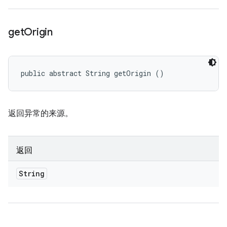
get
Origin
public abstract String getOrigin ()
返回异常的来源。
返回
String