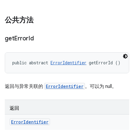
公共方法
get
Error
Id
public abstract 
ErrorIdentifier
 getErrorId ()
返回与异常关联的
ErrorIdentifier
。可以为 null。
返回
Error
Identifier