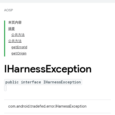
AOSP
本页内容
摘要
公共方法
公共方法
getErrorId
getOrigin
IHarness
Exception
public interface IHarnessException
com.android.tradefed.error.IHarnessException