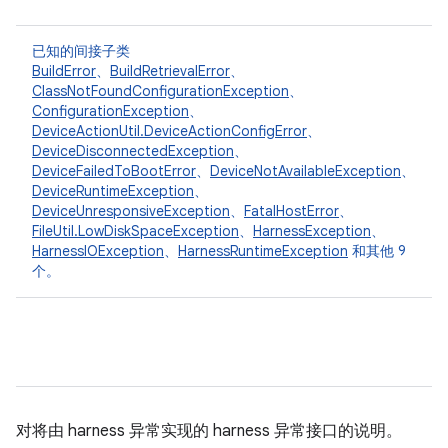
已知的间接子类
BuildError
、
BuildRetrievalError
、
ClassNotFoundConfigurationException
、
ConfigurationException
、
DeviceActionUtil.DeviceActionConfigError
、
DeviceDisconnectedException
、
DeviceFailedToBootError
、
DeviceNotAvailableException
、
DeviceRuntimeException
、
DeviceUnresponsiveException
、
FatalHostError
、
FileUtil.LowDiskSpaceException
、
HarnessException
、
HarnessIOException
、
HarnessRuntimeException
和其他 9
个。
对将由 harness 异常实现的 harness 异常接口的说明。