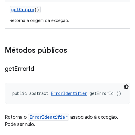
get
Origin
()
Retorna a origem da exceção.
Métodos públicos
get
Error
Id
public abstract 
ErrorIdentifier
 getErrorId ()
Retorna o
ErrorIdentifier
associado à exceção.
Pode ser nulo.