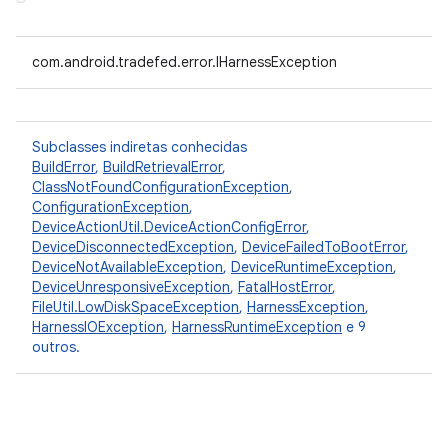
com.android.tradefed.error.IHarnessException
Subclasses indiretas conhecidas
BuildError
,
BuildRetrievalError
,
ClassNotFoundConfigurationException
,
ConfigurationException
,
DeviceActionUtil.DeviceActionConfigError
,
DeviceDisconnectedException
,
DeviceFailedToBootError
,
DeviceNotAvailableException
,
DeviceRuntimeException
,
DeviceUnresponsiveException
,
FatalHostError
,
FileUtil.LowDiskSpaceException
,
HarnessException
,
HarnessIOException
,
HarnessRuntimeException
e 9
outros.