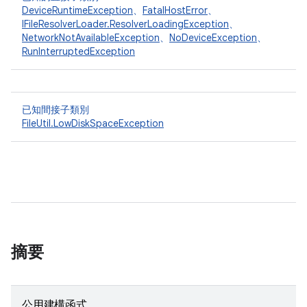
DeviceRuntimeException
、
FatalHostError
、
IFileResolverLoader.ResolverLoadingException
、
NetworkNotAvailableException
、
NoDeviceException
、
RunInterruptedException
已知間接子類別
FileUtil.LowDiskSpaceException
摘要
公用建構函式