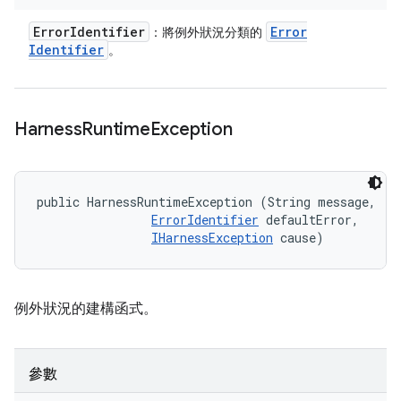
Error
Identifier
Error
：將例外狀況分類的
Identifier
。
Harness
Runtime
Exception
public HarnessRuntimeException (String message, 

ErrorIdentifier
 defaultError, 

IHarnessException
 cause)
例外狀況的建構函式。
參數