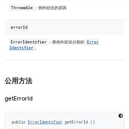
Throwable
：例外狀況的原因
error
Id
Error
Identifier
Error
：將例外狀況分類的
Identifier
。
公用方法
get
Error
Id
public 
ErrorIdentifier
 getErrorId ()