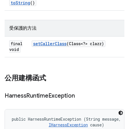
to
String
()
受保護的方法
final
set
Caller
Class
(Class<?> clazz)
void
公用建構函式
Harness
Runtime
Exception
public HarnessRuntimeException (String message, 

IHarnessException
 cause)