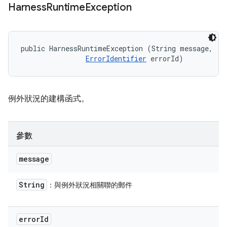
Harness
Runtime
Exception
public HarnessRuntimeException (String message, 

ErrorIdentifier
 errorId)
例外狀況的建構函式。
參數
message
String
：與例外狀況相關聯的郵件
error
Id