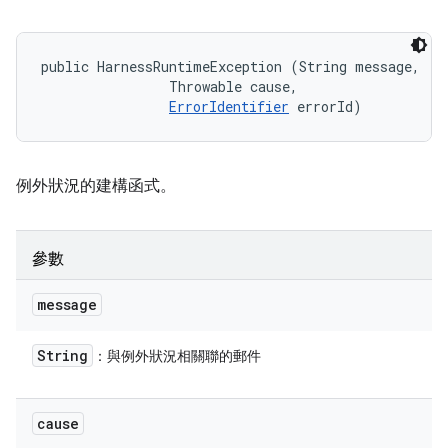
public HarnessRuntimeException (String message, 

                Throwable cause, 

ErrorIdentifier
 errorId)
例外狀況的建構函式。
參數
message
String
：與例外狀況相關聯的郵件
cause