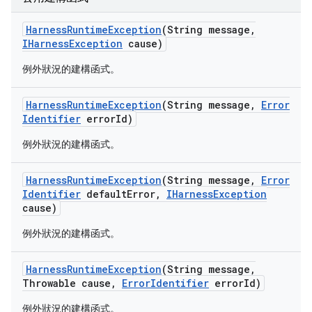
Harness
Runtime
Exception
(String message
,
IHarness
Exception
cause)
例外狀況的建構函式。
Harness
Runtime
Exception
(String message
,
Error
Identifier
error
Id)
例外狀況的建構函式。
Harness
Runtime
Exception
(String message
,
Error
Identifier
default
Error
,
IHarness
Exception
cause)
例外狀況的建構函式。
Harness
Runtime
Exception
(String message
,
Throwable cause
,
Error
Identifier
error
Id)
例外狀況的建構函式。