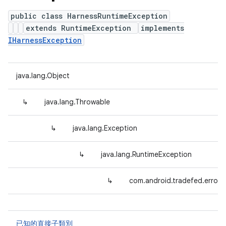
public class HarnessRuntimeException
extends RuntimeException
implements
IHarnessException
java.lang.Object
↳
java.lang.Throwable
↳
java.lang.Exception
↳
java.lang.RuntimeException
↳
com.android.tradefed.error.
已知的直接子類別