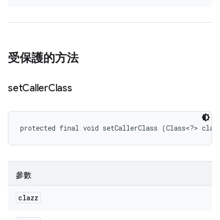
受保護的方法
set
Caller
Class
protected final void setCallerClass (Class<?> claz
參數
clazz