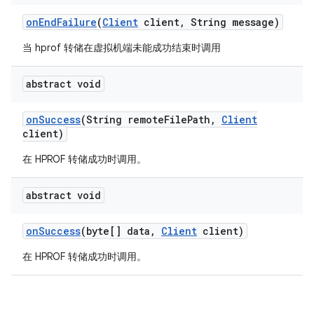
on
End
Failure
(
Client
client
,
String message)
当 hprof 转储在虚拟机端未能成功结束时调用
abstract void
on
Success
(String remote
File
Path
,
Client
client)
在 HPROF 转储成功时调用。
abstract void
on
Success
(byte[] data
,
Client
client)
在 HPROF 转储成功时调用。