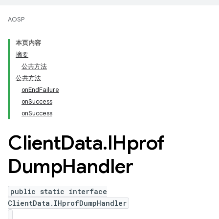
AOSP
本页内容
摘要
公共方法
公共方法
onEndFailure
onSuccess
onSuccess
Client
Data
.
IHprof
Dump
Handler
public static interface
ClientData.IHprofDumpHandler