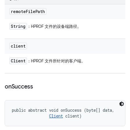
remote
File
Path
String
：HPROF 文件的设备端路径。
client
Client
：HPROF 文件所针对的客户端。
on
Success
public abstract void onSuccess (byte[] data, 

Client
 client)