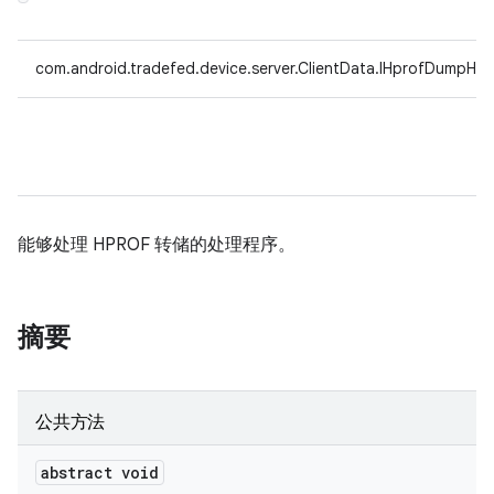
com.android.tradefed.device.server.ClientData.IHprofDumpHan
能够处理 HPROF 转储的处理程序。
摘要
公共方法
abstract void