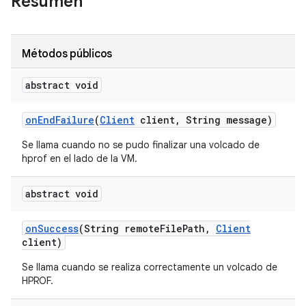
Resumen
Métodos públicos
abstract void
on
End
Failure
(
Client
client
,
String message)
Se llama cuando no se pudo finalizar una volcado de
hprof en el lado de la VM.
abstract void
on
Success
(String remote
File
Path
,
Client
client)
Se llama cuando se realiza correctamente un volcado de
HPROF.