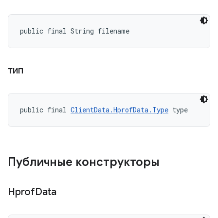
public final String filename
тип
public final 
ClientData.HprofData.Type
 type
Публичные конструкторы
Hprof
Data