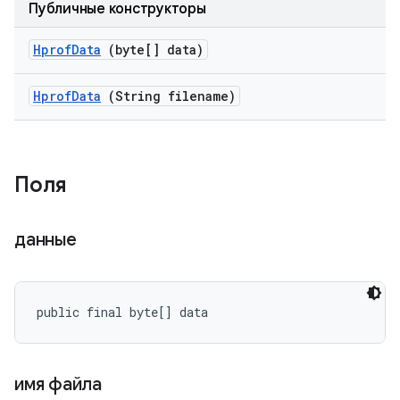
Публичные конструкторы
Hprof
Data
(byte[] data)
Hprof
Data
(String filename)
Поля
данные
public final byte[] data
имя файла