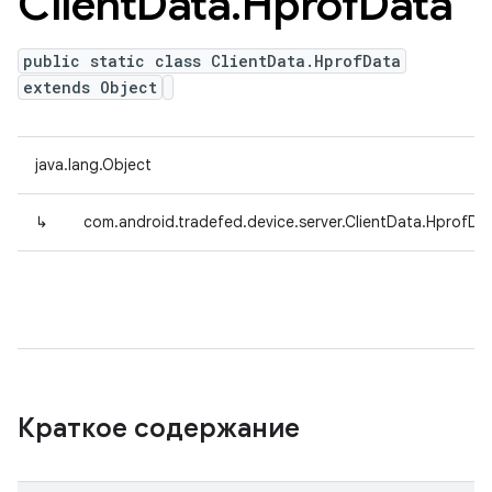
Client
Data
.
Hprof
Data
public static class ClientData.HprofData
extends Object
java.lang.Object
↳
com.android.tradefed.device.server.ClientData.HprofDa
Краткое содержание