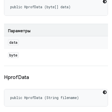
public HprofData (byte[] data)
Параметры
data
byte
Hprof
Data
public HprofData (String filename)