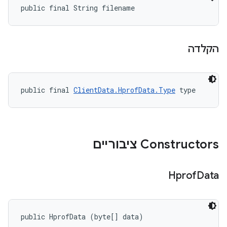
public final String filename
הקלדה
public final 
ClientData.HprofData.Type
 type
Constructors ציבוריים
Hprof
Data
public HprofData (byte[] data)