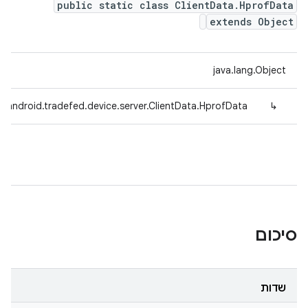
public static class ClientData.HprofData
extends Object
java.lang.Object
.android.tradefed.device.server.ClientData.HprofData
↳
סיכום
שדות