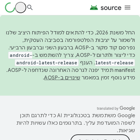
החל משנת 2026, כדי להתאים למודל הפיתוח היציב שלנו
ולשמור על יציבות הפלטפורמה בסביבה העסקית,
נפרסם קוד מקור ב-AOSP ברבעון השני וברבעון הרביעי.
כדי ליצור ולתרום ל-AOSP, צריך להשתמש ב-
android-
latest-release
. הענף
android-latest-release
manifest תמיד יפנה לגרסה האחרונה שנדחפה ל-AOSP.
מידע נוסף זמין במאמר
שינויים ב-AOSP
.
‫Google משתמשת בטכנולוגיית AI כדי לתרגם תוכן
לשפה המועדפת עליך. בתרגומים כאלו עשויות להיות
שגיאות.