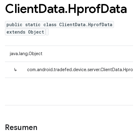
Client
Data
.
Hprof
Data
public static class ClientData.HprofData
extends Object
java.lang.Object
↳
com.android.tradefed.device.server.ClientData.Hprof
Resumen