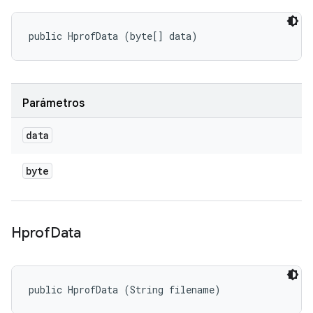
public HprofData (byte[] data)
Parámetros
data
byte
Hprof
Data
public HprofData (String filename)