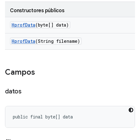
Constructores públicos
Hprof
Data
(byte[] data)
Hprof
Data
(String filename)
Campos
datos
public final byte[] data