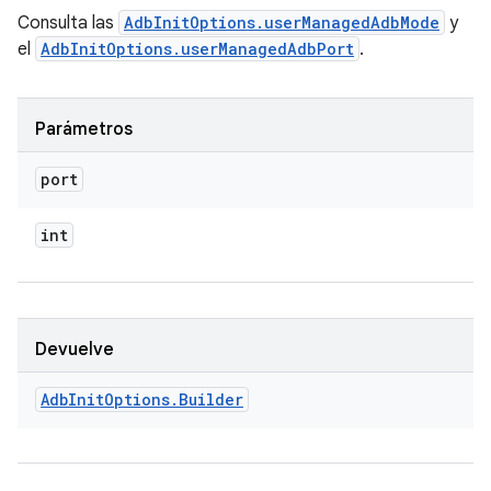
Consulta las
AdbInitOptions.userManagedAdbMode
y
el
AdbInitOptions.userManagedAdbPort
.
Parámetros
port
int
Devuelve
Adb
Init
Options
.
Builder