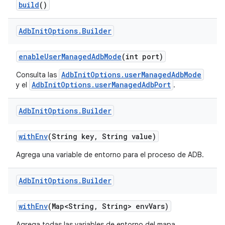
build
()
Adb
Init
Options
.
Builder
enable
User
Managed
Adb
Mode
(int port)
AdbInitOptions.userManagedAdbMode
Consulta las
AdbInitOptions.userManagedAdbPort
y el
.
Adb
Init
Options
.
Builder
with
Env
(String key
,
String value)
Agrega una variable de entorno para el proceso de ADB.
Adb
Init
Options
.
Builder
with
Env
(Map<String
,
String> env
Vars)
Agrega todas las variables de entorno del mapa