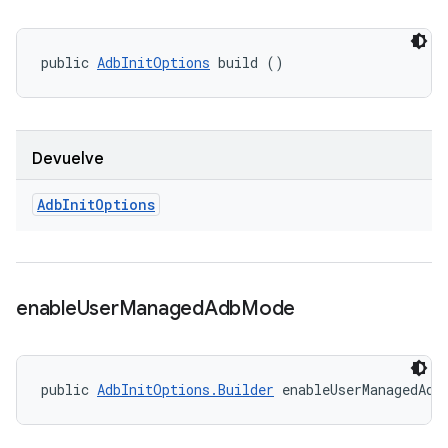
public 
AdbInitOptions
 build ()
Devuelve
Adb
Init
Options
enable
User
Managed
Adb
Mode
public 
AdbInitOptions.Builder
 enableUserManagedAdb