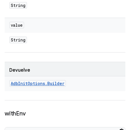
String
value
String
Devuelve
Adb
Init
Options
.
Builder
with
Env