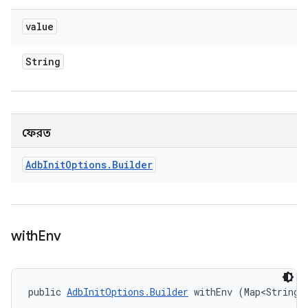
value
String
ফেরত
Adb
Init
Options
.
Builder
with
Env
public 
AdbInitOptions.Builder
 withEnv (Map<String,