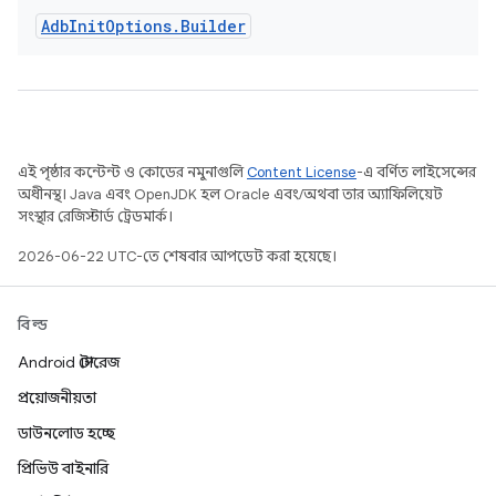
Adb
Init
Options
.
Builder
এই পৃষ্ঠার কন্টেন্ট ও কোডের নমুনাগুলি
Content License
-এ বর্ণিত লাইসেন্সের
অধীনস্থ। Java এবং OpenJDK হল Oracle এবং/অথবা তার অ্যাফিলিয়েট
সংস্থার রেজিস্টার্ড ট্রেডমার্ক।
2026-06-22 UTC-তে শেষবার আপডেট করা হয়েছে।
বিল্ড
Android স্টোরেজ
প্রয়োজনীয়তা
ডাউনলোড হচ্ছে
প্রিভিউ বাইনারি