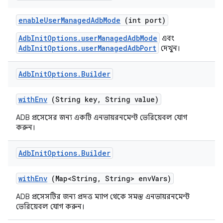
enable
User
Managed
Adb
Mode
(int port)
AdbInitOptions.userManagedAdbMode
এবং
AdbInitOptions.userManagedAdbPort
দেখুন।
Adb
Init
Options
.
Builder
with
Env
(String key
,
String value)
ADB প্রসেসের জন্য একটি এনভায়রনমেন্ট ভেরিয়েবল যোগ
করুন।
Adb
Init
Options
.
Builder
with
Env
(Map<String
,
String> env
Vars)
ADB প্রসেসটির জন্য প্রদত্ত ম্যাপ থেকে সমস্ত এনভায়রনমেন্ট
ভেরিয়েবল যোগ করুন।