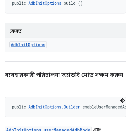
public 
AdbInitOptions
 build ()
ফেরত
Adb
Init
Options
ব্যবহারকারী পরিচালনা অ্যাডবি মোড সক্ষম করুন
public 
AdbInitOptions.Builder
 enableUserManagedAdb
AdbInitOptions.userManagedAdbMode
এবং