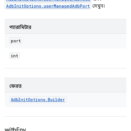
AdbInitOptions.userManagedAdbPort
দেখুন।
প্যারামিটার
port
int
ফেরত
Adb
Init
Options
.
Builder
with
Env