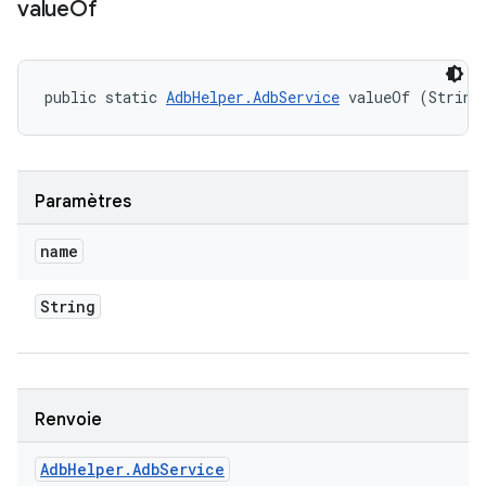
value
Of
public static 
AdbHelper.AdbService
 valueOf (String
Paramètres
name
String
Renvoie
Adb
Helper
.
Adb
Service