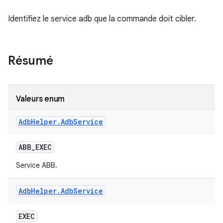
Identifiez le service adb que la commande doit cibler.
Résumé
Valeurs enum
Adb
Helper
.
Adb
Service
ABB
_
EXEC
Service ABB.
Adb
Helper
.
Adb
Service
EXEC