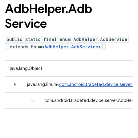
Adb
Helper
.
Adb
Service
public static final enum AdbHelper.AdbService
extends Enum<
AdbHelper.AdbService
>
java.lang.Object
↳
java.lang.Enum<
com.android.tradefed.device.server.A
↳
com.android.tradefed.device.server.AdbHelpe