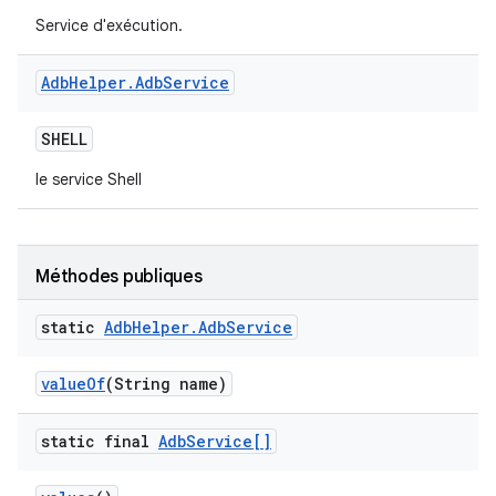
Service d'exécution.
Adb
Helper
.
Adb
Service
SHELL
le service Shell
Méthodes publiques
static
Adb
Helper
.
Adb
Service
value
Of
(String name)
static final
Adb
Service[]