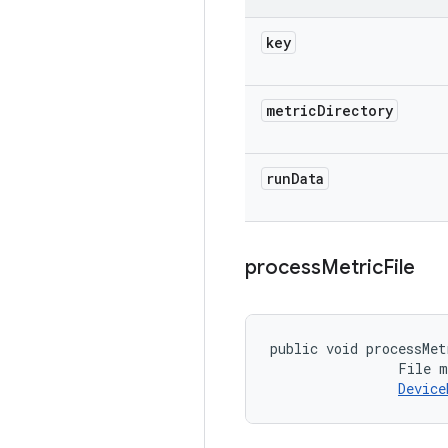
key
metric
Directory
run
Data
process
Metric
File
public void processMet
                File m
Device