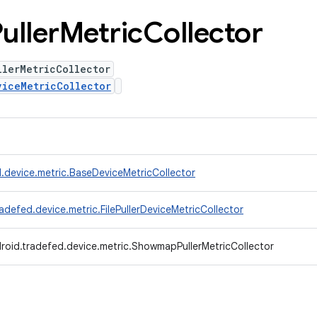
uller
Metric
Collector
llerMetricCollector
viceMetricCollector
.device.metric.BaseDeviceMetricCollector
adefed.device.metric.FilePullerDeviceMetricCollector
roid.tradefed.device.metric.ShowmapPullerMetricCollector