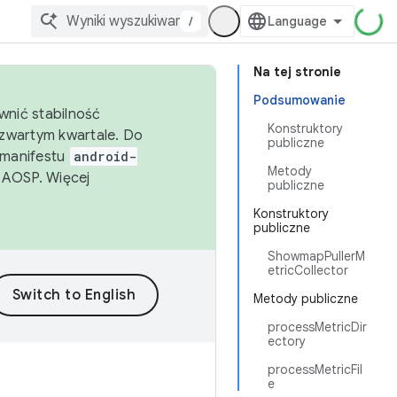
/
Na tej stronie
Podsumowanie
wnić stabilność
Konstruktory
zwartym kwartale. Do
publiczne
 manifestu
android-
Metody
 AOSP. Więcej
publiczne
Konstruktory
publiczne
ShowmapPullerM
etricCollector
Metody publiczne
processMetricDir
ectory
processMetricFil
e