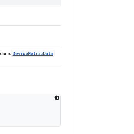
Device
Metric
Data
 dane.