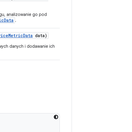
gu, analizowanie go pod
icData
.
vice
Metric
Data
data)
ych danych i dodawanie ich