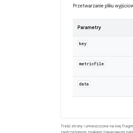
Przetwarzanie pliku wyjśc
Parametry
key
metric
File
data
Treść strony i umieszczone na niej frag
zastrzeżonymi znakami towarowymi należ