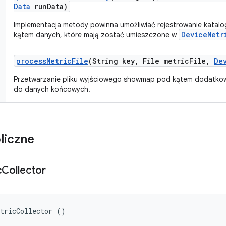
Data
run
Data)
Implementacja metody powinna umożliwiać rejestrowanie katalo
DeviceMetr
kątem danych, które mają zostać umieszczone w
process
Metric
File
(String key
,
File metric
File
,
De
Przetwarzanie pliku wyjściowego showmap pod kątem dodatkow
do danych końcowych.
liczne
c
Collector
etricCollector ()