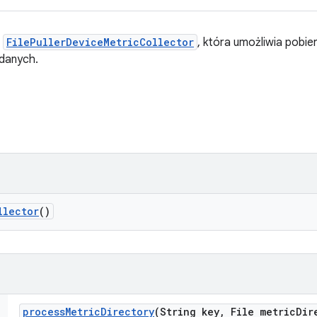
a
FilePullerDeviceMetricCollector
, która umożliwia pobi
 danych.
llector
()
process
Metric
Directory
(String key
,
File metric
Dir