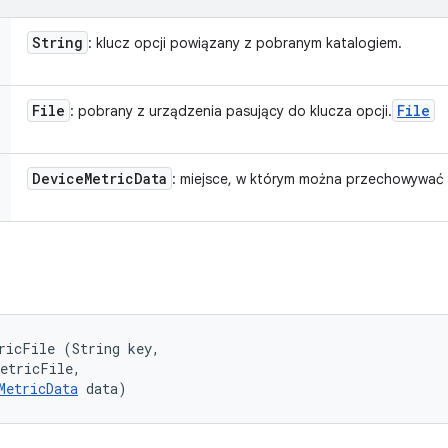
String
: klucz opcji powiązany z pobranym katalogiem.
File
File
: pobrany z urządzenia pasujący do klucza opcji.
Device
Metric
Data
: miejsce, w którym można przechowywać
ricFile (String key, 

etricFile, 

MetricData
 data)