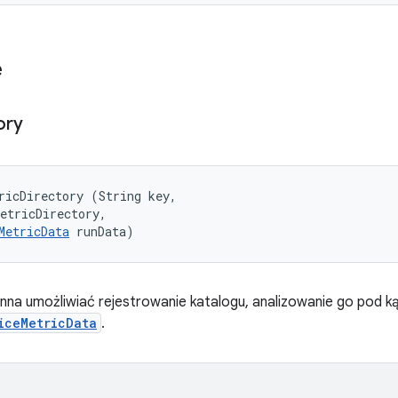
e
ory
ricDirectory (String key, 

etricDirectory, 

MetricData
 runData)
na umożliwiać rejestrowanie katalogu, analizowanie go pod k
iceMetricData
.