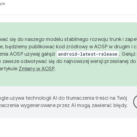
rch
wać się do naszego modelu stabilnego rozwoju trunk i zape
e, będziemy publikować kod źródłowy w AOSP w drugim i c
enia AOSP używaj gałęzi
android-latest-release
. Gałąź
 zawsze odwoływać się do najnowszej wersji przesłanej do
 artykule
Zmiany w AOSP
.
gle używa technologii AI do tłumaczenia treści na Twój
umaczenia wygenerowane przez AI mogą zawierać błędy.