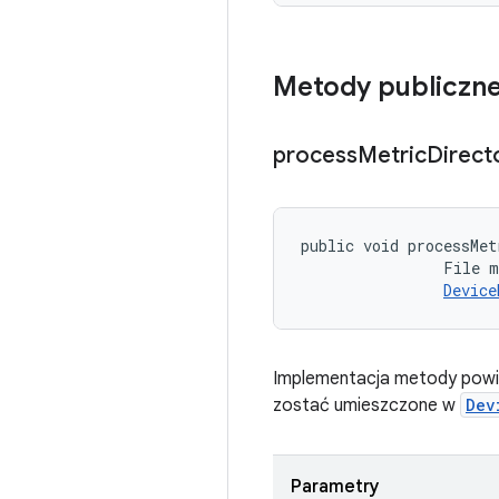
Metody publiczn
process
Metric
Direct
public void processMet
                File m
Device
Implementacja metody powin
zostać umieszczone w
Dev
Parametry