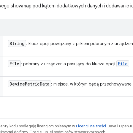
iowego showmap pod kątem dodatkowych danych i dodawanie i
String
: klucz opcji powiązany z plikiem pobranym z urządzen
File
File
: pobrany z urządzenia pasujący do klucza opcji.
Device
Metric
Data
: miejsce, w którym będą przechowywane
menty kodu podlegają licencjom opisanym w
Licencji na treści
. Java i OpenJ
ącymi do firmy Oracle lub jej podmiotów stowarzyszonych.