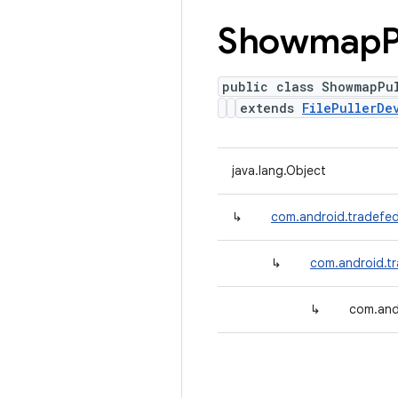
Showmap
P
public class ShowmapPu
extends
FilePullerDe
java.lang.Object
↳
com.android.tradefed
↳
com.android.tr
↳
com.and