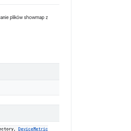
eranie plików showmap z
ectory
,
Device
Metric