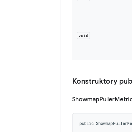
void
Konstruktory pub
Showmap
Puller
Metri
public ShowmapPullerM