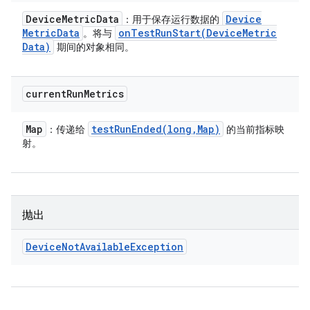
Device
Metric
Data
Device
：用于保存运行数据的
Metric
Data
onTestRunStart(
Device
Metric
。将与
Data)
期间的对象相同。
current
Run
Metrics
Map
testRunEnded(
long
,
Map)
：传递给
的当前指标映
射。
抛出
Device
Not
Available
Exception