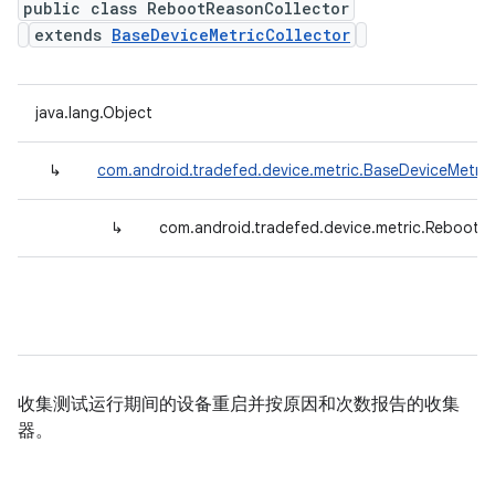
public class RebootReasonCollector
extends
BaseDeviceMetricCollector
java.lang.Object
↳
com.android.tradefed.device.metric.BaseDeviceMetric
↳
com.android.tradefed.device.metric.RebootR
收集测试运行期间的设备重启并按原因和次数报告的收集
器。