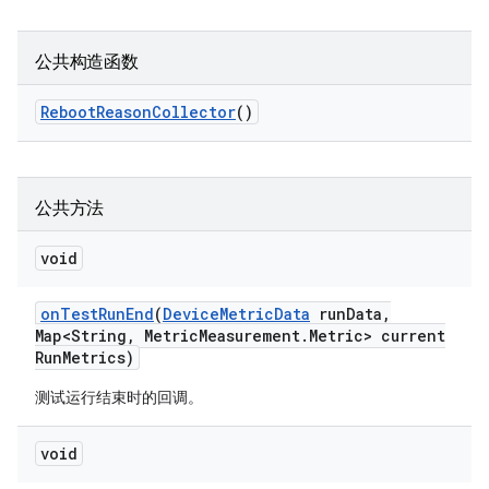
公共构造函数
Reboot
Reason
Collector
()
公共方法
void
on
Test
Run
End
(
Device
Metric
Data
run
Data
,
Map<String
,
Metric
Measurement
.
Metric> current
Run
Metrics)
测试运行结束时的回调。
void