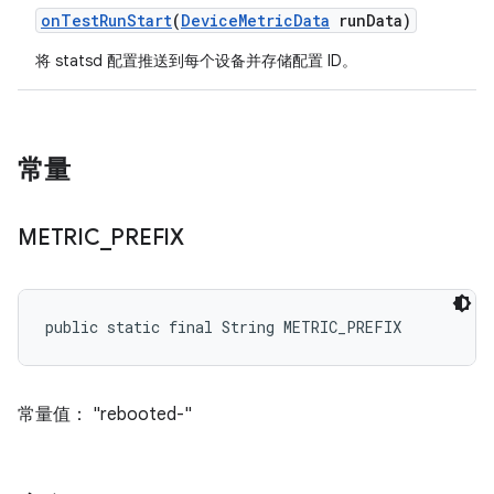
on
Test
Run
Start
(
Device
Metric
Data
run
Data)
将 statsd 配置推送到每个设备并存储配置 ID。
常量
METRIC
_
PREFIX
public static final String METRIC_PREFIX
常量值： "rebooted-"