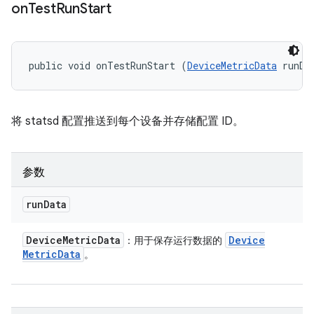
on
Test
Run
Start
public void onTestRunStart (
DeviceMetricData
 runDa
将 statsd 配置推送到每个设备并存储配置 ID。
参数
run
Data
Device
Metric
Data
Device
：用于保存运行数据的
Metric
Data
。