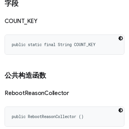
字段
COUNT
_
KEY
public static final String COUNT_KEY
公共构造函数
Reboot
Reason
Collector
public RebootReasonCollector ()