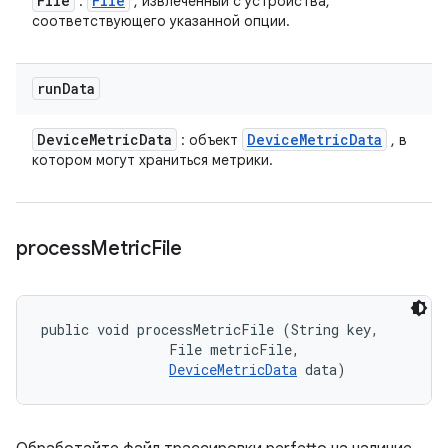
File
File
:
, извлеченный с устройства,
соответствующего указанной опции.
run
Data
Device
Metric
Data
Device
Metric
Data
: объект
, в
котором могут храниться метрики.
process
Metric
File
public void processMetricFile (String key, 

                File metricFile, 

DeviceMetricData
 data)