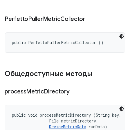
Perfetto
Puller
Metric
Collector
public PerfettoPullerMetricCollector ()
Общедоступные методы
process
Metric
Directory
public void processMetricDirectory (String key, 

                File metricDirectory, 

DeviceMetricData
 runData)