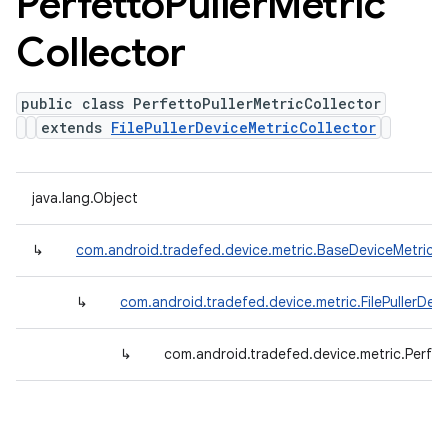
Perfetto
Puller
Metric
Collector
public class PerfettoPullerMetricCollector
extends
FilePullerDeviceMetricCollector
java.lang.Object
↳
com.android.tradefed.device.metric.BaseDeviceMetricCo
↳
com.android.tradefed.device.metric.FilePullerDev
↳
com.android.tradefed.device.metric.Perfett