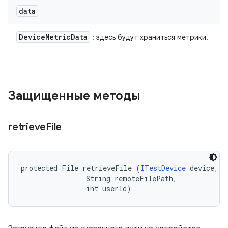
data
Device
Metric
Data
: здесь будут храниться метрики.
Защищенные методы
retrieve
File
protected File retrieveFile (
ITestDevice
 device, 

                String remoteFilePath, 

                int userId)