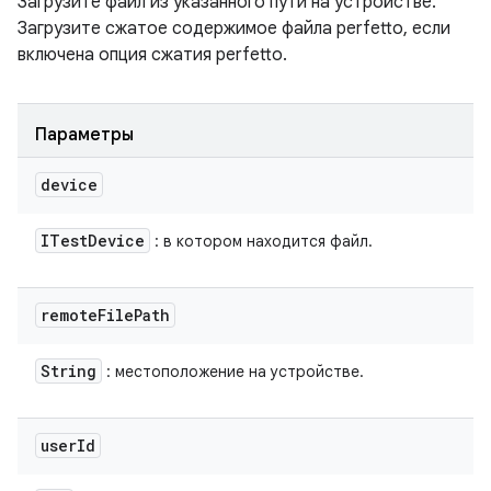
Загрузите файл из указанного пути на устройстве.
Загрузите сжатое содержимое файла perfetto, если
включена опция сжатия perfetto.
Параметры
device
ITest
Device
: в котором находится файл.
remote
File
Path
String
: местоположение на устройстве.
user
Id