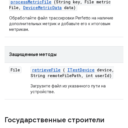
process
Metric
File
(String key
,
File metric
File
,
Device
Metric
Data
data)
Обработайте файл трассировки Perfetto на наличие
дополнительных метрик и добавьте его к итоговым
метрикам.
Защищенные методы
File
retrieve
File
(
ITest
Device
device
,
String remote
File
Path
,
int user
Id)
Загрузите файл из указанного пути на
устройстве.
Государственные строители