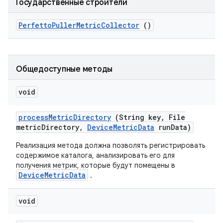
Государственные строители
Perfetto
Puller
Metric
Collector
()
Общедоступные методы
void
process
Metric
Directory
(String key
,
File
metric
Directory
,
Device
Metric
Data
run
Data)
Реализация метода должна позволять регистрировать
содержимое каталога, анализировать его для
получения метрик, которые будут помещены в
DeviceMetricData
.
void