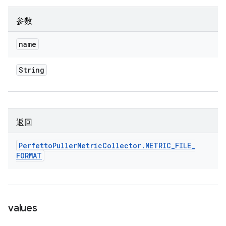
参数
name
String
返回
Perfetto
Puller
Metric
Collector
.
METRIC
_
FILE
_
FORMAT
values