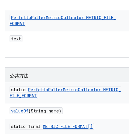
Perfetto
Puller
Metric
Collector
.
METRIC
_
FILE
_
FORMAT
text
公共方法
static
Perfetto
Puller
Metric
Collector
.
METRIC
_
FILE
_
FORMAT
value
Of
(String name)
static final
METRIC
_
FILE
_
FORMAT[]