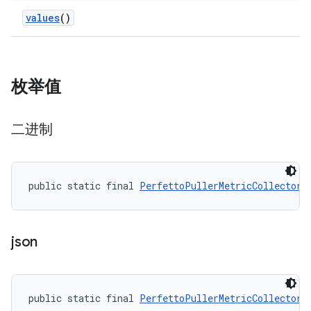
values
()
枚举值
二进制
public static final 
PerfettoPullerMetricCollector.
json
public static final 
PerfettoPullerMetricCollector.