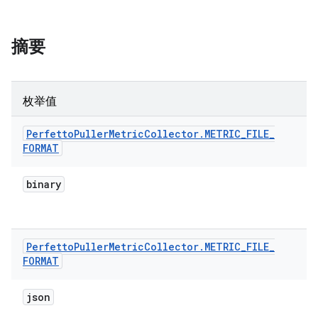
摘要
枚举值
Perfetto
Puller
Metric
Collector
.
METRIC
_
FILE
_
FORMAT
binary
Perfetto
Puller
Metric
Collector
.
METRIC
_
FILE
_
FORMAT
json