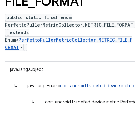
FILE
_
FORMAT
public static final enum
PerfettoPullerMetricCollector.METRIC_FILE_FORMAT
extends
Enum<
PerfettoPullerMetricCollector.METRIC_FILE_F
ORMAT
>
java.lang.Object
↳
java.lang.Enum<
com.android.tradefed.device.metric.P
↳
com.android.tradefed.device.metric.Perfetto