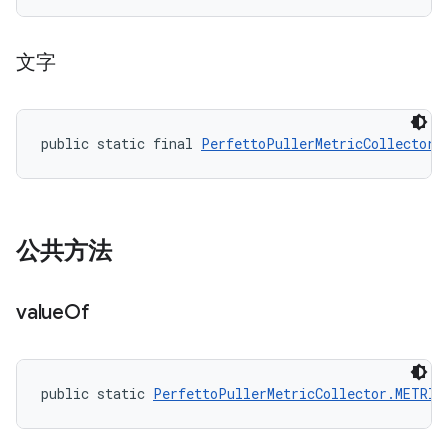
文字
public static final 
PerfettoPullerMetricCollector.
公共方法
value
Of
public static 
PerfettoPullerMetricCollector.METRIC