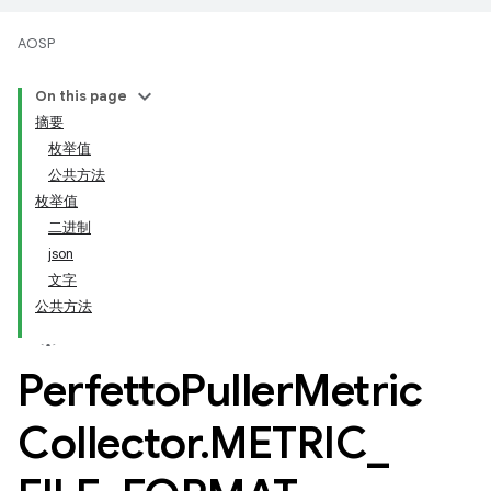
AOSP
On this page
摘要
枚举值
公共方法
枚举值
二进制
json
文字
公共方法
Perfetto
Puller
Metric
Collector
.
METRIC
_