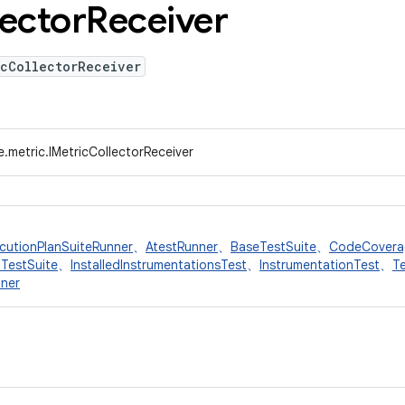
lector
Receiver
icCollectorReceiver
.metric.IMetricCollectorReceiver
cutionPlanSuiteRunner
、
AtestRunner
、
BaseTestSuite
、
CodeCovera
ITestSuite
、
InstalledInstrumentationsTest
、
InstrumentationTest
、
T
nner