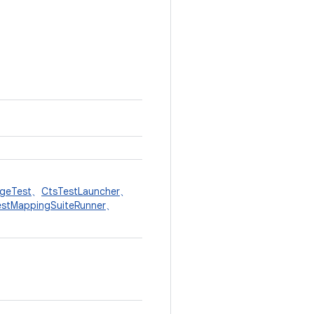
geTest
、
CtsTestLauncher
、
estMappingSuiteRunner
、