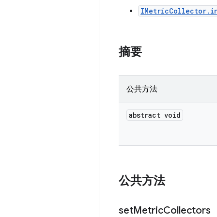
IMetricCollector.i
摘要
公共方法
abstract void
公共方法
set
Metric
Collectors