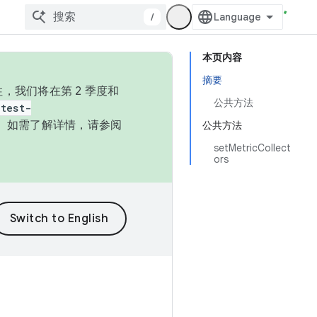
/
本页内容
摘要
，我们将在第 2 季度和
公共方法
test-
本。如需了解详情，请参阅
公共方法
setMetricCollect
ors