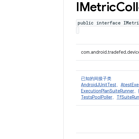
IMetric
Col
public interface IMetr
com.android.tradefed.device
已知的间接子类
AndroidJUnitTest
、
AtestExe
ExecutionPlanSuiteRunner
、
TestsPoolPoller
、
TfSuiteRu