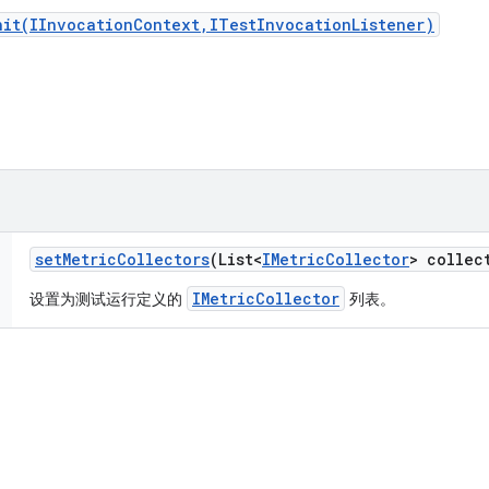
nit(IInvocationContext,ITestInvocationListener)
set
Metric
Collectors
(List<
IMetric
Collector
> collec
IMetricCollector
设置为测试运行定义的
列表。