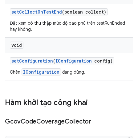
set
Collect
On
Test
End
(boolean collect)
Đặt xem có thu thập mức độ bao phủ trên testRunEnded
hay không.
void
set
Configuration
(
IConfiguration
config)
IConfiguration
Chèn
đang dùng.
Hàm khởi tạo công khai
Gcov
Code
Coverage
Collector