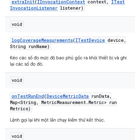
extra
Init
(
IInvocation
Context
context
,
ITest
Invocation
Listener
listener)
void
log
Coverage
Measurements
(
ITest
Device
device
,
String run
Name)
Kéo các số đo mức độ bao phủ gốc ra khỏi thiết bị và ghi
lại các số đo đó.
void
on
Test
Run
End
(
Device
Metric
Data
run
Data
,
Map<String
,
Metric
Measurement
.
Metric> run
Metrics)
Lệnh gọi lại khi một lần chạy kiểm thử kết thúc.
void