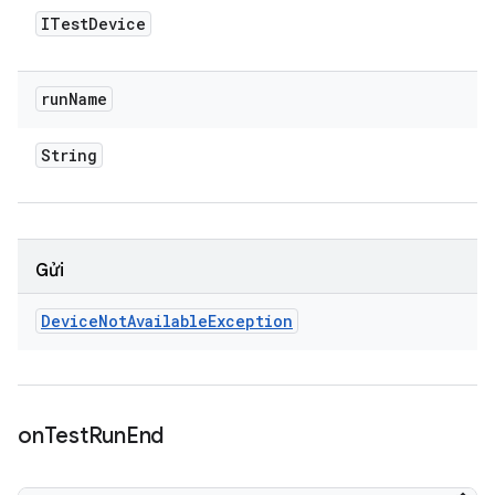
ITest
Device
run
Name
String
Gửi
Device
Not
Available
Exception
on
Test
Run
End