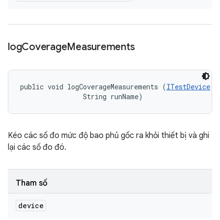
log
Coverage
Measurements
public void logCoverageMeasurements (
ITestDevice
 d
                String runName)
Kéo các số đo mức độ bao phủ gốc ra khỏi thiết bị và ghi
lại các số đo đó.
Tham số
device