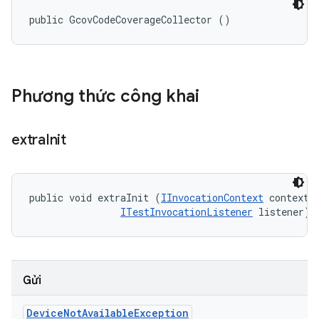
public GcovCodeCoverageCollector ()
Phương thức công khai
extra
Init
public void extraInit (
IInvocationContext
 context, 
ITestInvocationListener
 listener)
Gửi
Device
Not
Available
Exception