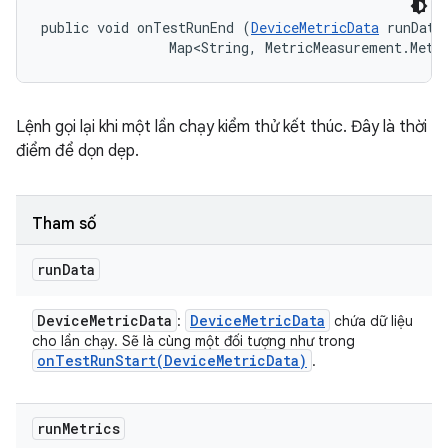
public void onTestRunEnd (
DeviceMetricData
 runData,
                Map<String, MetricMeasurement.Metr
Lệnh gọi lại khi một lần chạy kiểm thử kết thúc. Đây là thời
điểm để dọn dẹp.
Tham số
run
Data
Device
Metric
Data
Device
Metric
Data
:
chứa dữ liệu
cho lần chạy. Sẽ là cùng một đối tượng như trong
onTestRunStart(
Device
Metric
Data)
.
run
Metrics