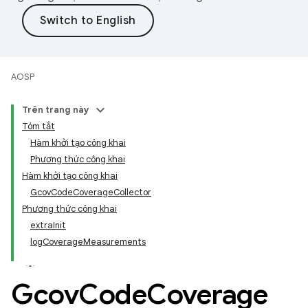
AOSP
Trên trang này
Tóm tắt
Hàm khởi tạo công khai
Phương thức công khai
Hàm khởi tạo công khai
GcovCodeCoverageCollector
Phương thức công khai
extraInit
logCoverageMeasurements
Gcov
Code
Coverage