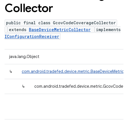
Collector
public final class GcovCodeCoverageCollector
extends
BaseDeviceMetricCollector
implements
IConfigurationReceiver
java.lang.Object
↳
com.android.tradefed.device.metric.BaseDeviceMetricCo
↳
com.android.tradefed.device.metric.GcovCodeCo