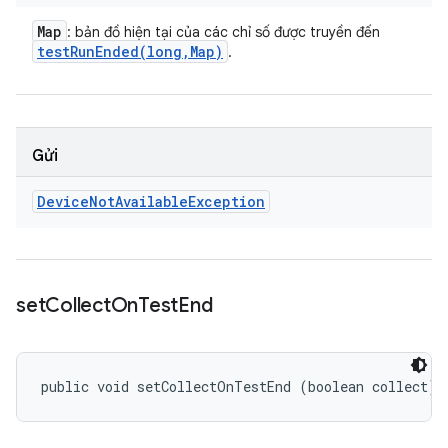
Map
: bản đồ hiện tại của các chỉ số được truyền đến
testRunEnded(
long
,
Map)
.
Gửi
Device
Not
Available
Exception
set
Collect
On
Test
End
public void setCollectOnTestEnd (boolean collect)