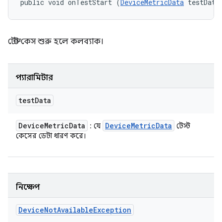
public void onTestStart (
DeviceMetricData
 testData
টেস্ট কেস শুরু হলে কলব্যাক।
প্যারামিটার
test
Data
Device
Metric
Data
Device
Metric
Data
: যে
টেস্ট
কেসের ডেটা ধারণ করে।
নিক্ষেপ
Device
Not
Available
Exception