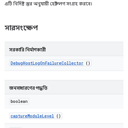
এটি নির্দিষ্ট স্তর অনুযায়ী হোস্ট লগ সংগ্রহ করবে।
সারসংক্ষেপ
সরকারি নির্মাণকারী
Debug
Host
Log
On
Failure
Collector
()
জনসাধারণের পদ্ধতি
boolean
capture
Module
Level
()