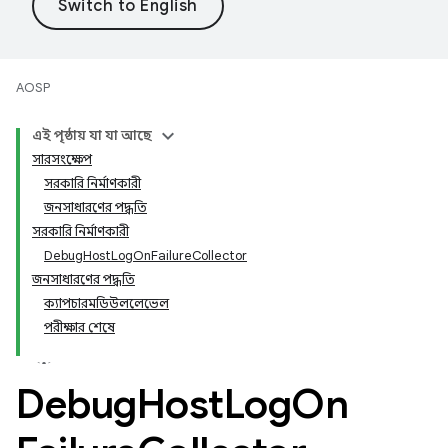
AOSP
এই পৃষ্ঠায় যা যা আছে
সারসংক্ষেপ
সরকারি নির্মাণকারী
জনসাধারণের পদ্ধতি
সরকারি নির্মাণকারী
DebugHostLogOnFailureCollector
জনসাধারণের পদ্ধতি
ক্যাপচারমডিউললেভেল
পরীক্ষার শেষে
Debug
Host
Log
On