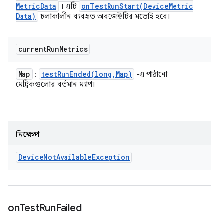
Metric
Data
onTestRunStart(
Device
Metric
। এটি
Data)
চলাকালীন ব্যবহৃত অবজেক্টটির মতোই হবে।
current
Run
Metrics
Map
testRunEnded(
long
,
Map)
:
-এ পাঠানো
মেট্রিকগুলোর বর্তমান ম্যাপ।
নিক্ষেপ
Device
Not
Available
Exception
on
Test
Run
Failed