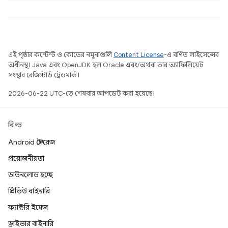
এই পৃষ্ঠার কন্টেন্ট ও কোডের নমুনাগুলি
Content License
-এ বর্ণিত লাইসেন্সের
অধীনস্থ। Java এবং OpenJDK হল Oracle এবং/অথবা তার অ্যাফিলিয়েট
সংস্থার রেজিস্টার্ড ট্রেডমার্ক।
2026-06-22 UTC-তে শেষবার আপডেট করা হয়েছে।
বিল্ড
Android স্টোরেজ
প্রয়োজনীয়তা
ডাউনলোড হচ্ছে
প্রিভিউ বাইনারি
ফ্যাক্টরি ইমেজ
ড্রাইভার বাইনারি