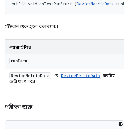
public void onTestRunStart (
DeviceMetricData
 runDa
টেস্ট রান শুরু হলে কলব্যাক।
প্যারামিটার
run
Data
Device
Metric
Data
Device
Metric
Data
: যে
রানটির
ডেটা ধারণ করে।
পরীক্ষা শুরু