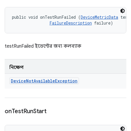
public void onTestRunFailed (
DeviceMetricData
 testD
FailureDescription
 failure)
testRunFailed ইভেন্টের জন্য কলব্যাক
নিক্ষেপ
Device
Not
Available
Exception
on
Test
Run
Start