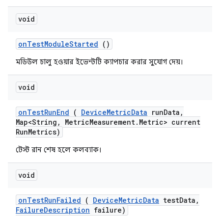
void
on
Test
Module
Started
()
মডিউল চালু হওয়ার ইভেন্টটি ক্যাপচার করার সুযোগ দেয়।
void
on
Test
Run
End
(
Device
Metric
Data
run
Data
,
Map<String
,
Metric
Measurement
.
Metric> current
Run
Metrics)
টেস্ট রান শেষ হলে কলব্যাক।
void
on
Test
Run
Failed
(
Device
Metric
Data
test
Data
,
Failure
Description
failure)