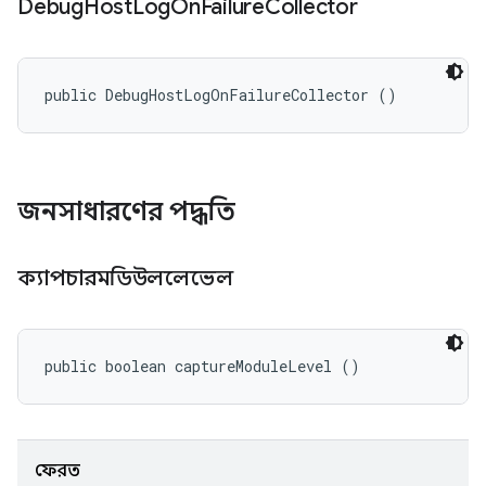
Debug
Host
Log
On
Failure
Collector
public DebugHostLogOnFailureCollector ()
জনসাধারণের পদ্ধতি
ক্যাপচারমডিউললেভেল
public boolean captureModuleLevel ()
ফেরত