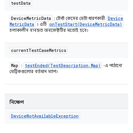
test
Data
Device
Metric
Data
Device
: টেস্ট কেসের ডেটা ধারণকারী
Metric
Data
onTestStart(
Device
Metric
Data)
। এটি
চলাকালীন ব্যবহৃত অবজেক্টটির মতোই হবে।
current
Test
Case
Metrics
Map
testEnded(
Test
Description
,
Map)
:
-এ পাঠানো
মেট্রিকগুলোর বর্তমান ম্যাপ।
নিক্ষেপ
Device
Not
Available
Exception