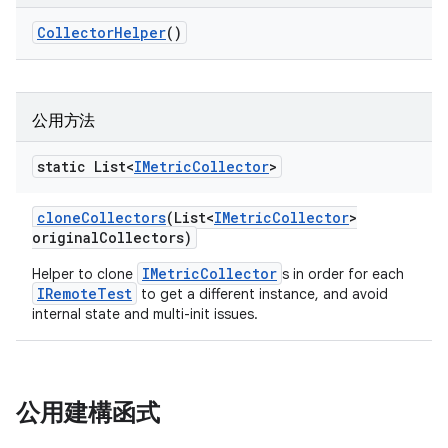
Collector
Helper
()
公用方法
static List<
IMetric
Collector
>
clone
Collectors
(List<
IMetric
Collector
>
original
Collectors)
IMetricCollector
Helper to clone
s in order for each
IRemoteTest
to get a different instance, and avoid
internal state and multi-init issues.
公用建構函式