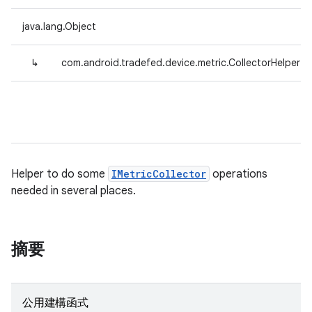
java.lang.Object
↳
com.android.tradefed.device.metric.CollectorHelper
Helper to do some
IMetricCollector
operations
needed in several places.
摘要
公用建構函式