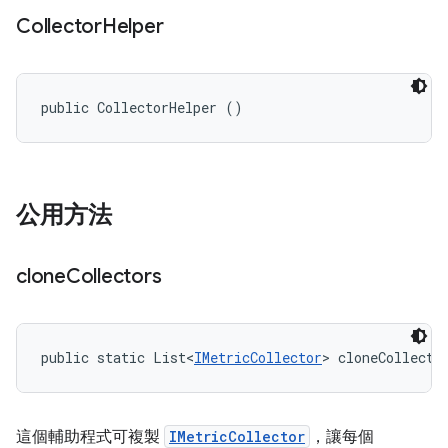
Collector
Helper
public CollectorHelper ()
公用方法
clone
Collectors
public static List<
IMetricCollector
> cloneCollecto
這個輔助程式可複製
IMetricCollector
，讓每個