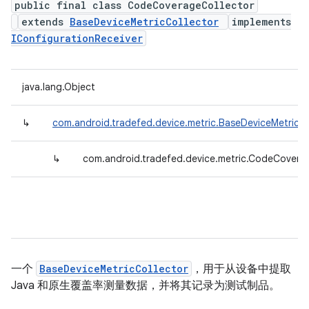
public final class CodeCoverageCollector
extends
BaseDeviceMetricCollector
implements
IConfigurationReceiver
java.lang.Object
↳
com.android.tradefed.device.metric.BaseDeviceMetricCo
↳
com.android.tradefed.device.metric.CodeCovera
一个
BaseDeviceMetricCollector
，用于从设备中提取
Java 和原生覆盖率测量数据，并将其记录为测试制品。