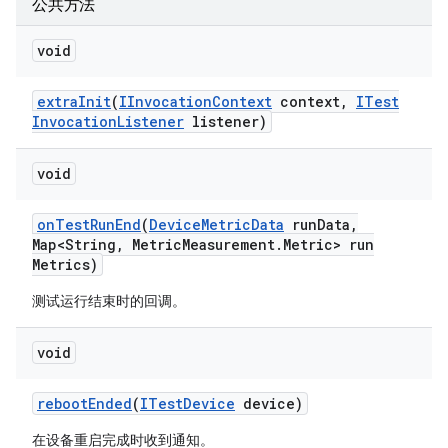
公共方法
void
extra
Init
(
IInvocation
Context
context
,
ITest
Invocation
Listener
listener)
void
on
Test
Run
End
(
Device
Metric
Data
run
Data
,
Map<String
,
Metric
Measurement
.
Metric> run
Metrics)
测试运行结束时的回调。
void
reboot
Ended
(
ITest
Device
device)
在设备重启完成时收到通知。