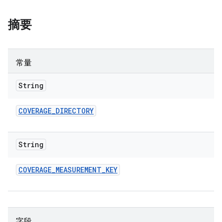
摘要
常量
String
COVERAGE
_
DIRECTORY
String
COVERAGE
_
MEASUREMENT
_
KEY
字段