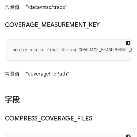
常量值： "/data/misc/trace"
COVERAGE
_
MEASUREMENT
_
KEY
public static final String COVERAGE_MEASUREMENT_KE
常量值： "coverageFilePath"
字段
COMPRESS
_
COVERAGE
_
FILES