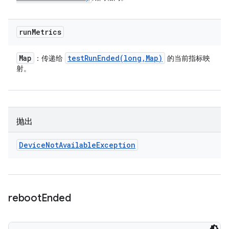
run
Metrics
Map
testRunEnded(
long
,
Map)
：传递给
的当前指标映
射。
抛出
Device
Not
Available
Exception
reboot
Ended