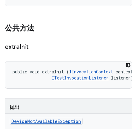
公共方法
extra
Init
public void extraInit (
IInvocationContext
 context, 
ITestInvocationListener
 listener)
抛出
Device
Not
Available
Exception