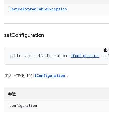
Device
Not
Available
Exception
set
Configuration
public void setConfiguration (
IConfiguration
 confi
注入正在使用的
IConfiguration
。
参数
configuration