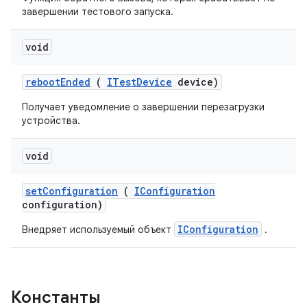
завершении тестового запуска.
void
reboot
Ended
(
ITest
Device
device)
Получает уведомление о завершении перезагрузки
устройства.
void
set
Configuration
(
IConfiguration
configuration)
IConfiguration
Внедряет используемый объект
.
Константы