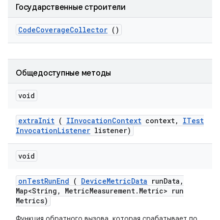
Государственные строители
Code
Coverage
Collector
()
Общедоступные методы
void
extra
Init
(
IInvocation
Context
context
,
ITest
Invocation
Listener
listener)
void
on
Test
Run
End
(
Device
Metric
Data
run
Data
,
Map<String
,
Metric
Measurement
.
Metric> run
Metrics)
Функция обратного вызова, которая срабатывает по