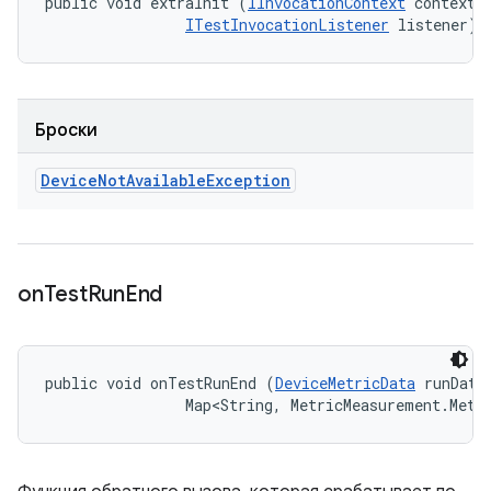
public void extraInit (
IInvocationContext
 context, 
ITestInvocationListener
 listener)
Броски
Device
Not
Available
Exception
on
Test
Run
End
public void onTestRunEnd (
DeviceMetricData
 runData,
                Map<String, MetricMeasurement.Metr