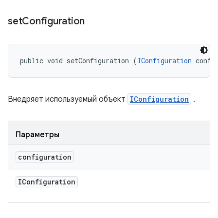
set
Configuration
public void setConfiguration (
IConfiguration
 confi
Внедряет используемый объект
IConfiguration
.
Параметры
configuration
IConfiguration