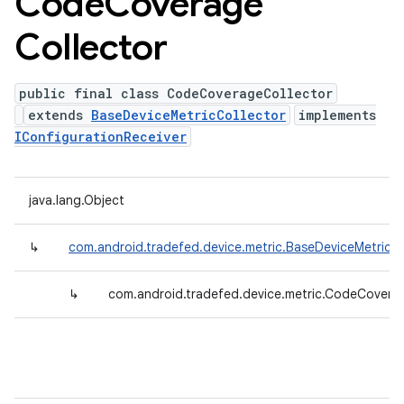
Code
Coverage
Collector
public final class CodeCoverageCollector
extends
BaseDeviceMetricCollector
implements
IConfigurationReceiver
java.lang.Object
↳
com.android.tradefed.device.metric.BaseDeviceMetricCo
↳
com.android.tradefed.device.metric.CodeCovera