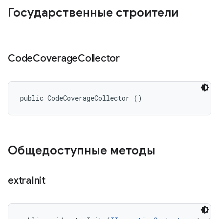
Государственные строители
Code
Coverage
Collector
public CodeCoverageCollector ()
Общедоступные методы
extra
Init