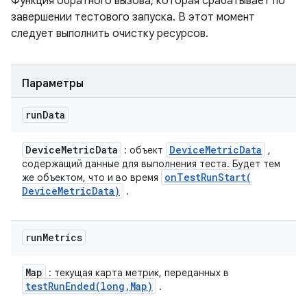
Функция обратного вызова, которая срабатывает по
завершении тестового запуска. В этот момент
следует выполнить очистку ресурсов.
Параметры
run
Data
Device
Metric
Data
Device
Metric
Data
: объект
,
содержащий данные для выполнения теста. Будет тем
onTestRunStart(
же объектом, что и во время
Device
Metric
Data)
.
run
Metrics
Map
: текущая карта метрик, переданных в
testRunEnded(
long
,
Map)
.