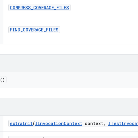
COMPRESS
_
COVERAGE
_
FILES
FIND
_
COVERAGE
_
FILES
()
extra
Init
(
IInvocation
Context
context
,
ITest
Invoca