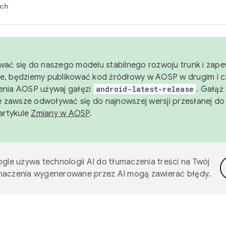
rch
wać się do naszego modelu stabilnego rozwoju trunk i zape
e, będziemy publikować kod źródłowy w AOSP w drugim i c
enia AOSP używaj gałęzi
android-latest-release
. Gałąź
 zawsze odwoływać się do najnowszej wersji przesłanej do
 artykule
Zmiany w AOSP
.
gle używa technologii AI do tłumaczenia treści na Twój
umaczenia wygenerowane przez AI mogą zawierać błędy.