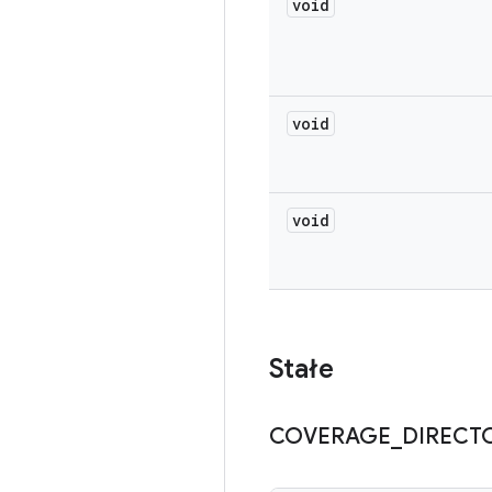
void
void
void
Stałe
COVERAGE
_
DIRECT