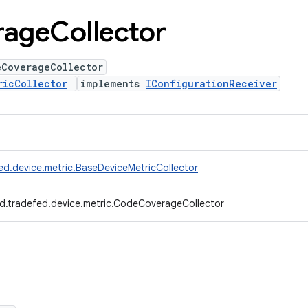
rage
Collector
eCoverageCollector
ricCollector
implements
IConfigurationReceiver
ed.device.metric.BaseDeviceMetricCollector
d.tradefed.device.metric.CodeCoverageCollector