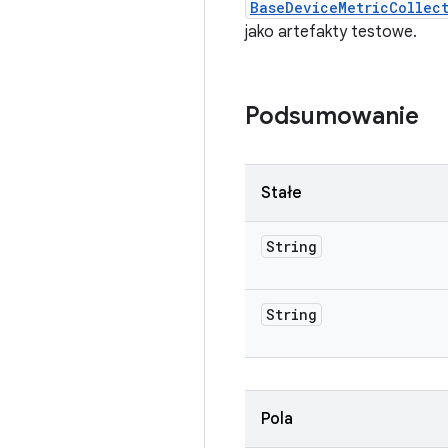
BaseDeviceMetricCollec
jako artefakty testowe.
Podsumowanie
Stałe
String
String
Pola