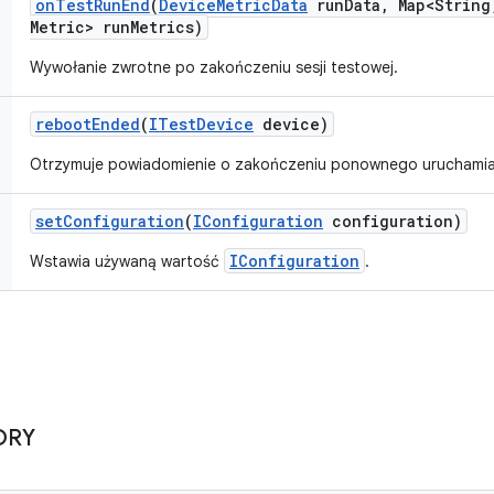
on
Test
Run
End
(
Device
Metric
Data
run
Data
,
Map<String
Metric> run
Metrics)
Wywołanie zwrotne po zakończeniu sesji testowej.
reboot
Ended
(
ITest
Device
device)
Otrzymuje powiadomienie o zakończeniu ponownego uruchamia
set
Configuration
(
IConfiguration
configuration)
IConfiguration
Wstawia używaną wartość
.
ORY