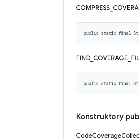
COMPRESS
_
COVERA
public static final S
FIND
_
COVERAGE
_
FI
public static final S
Konstruktory pub
Code
Coverage
Colle