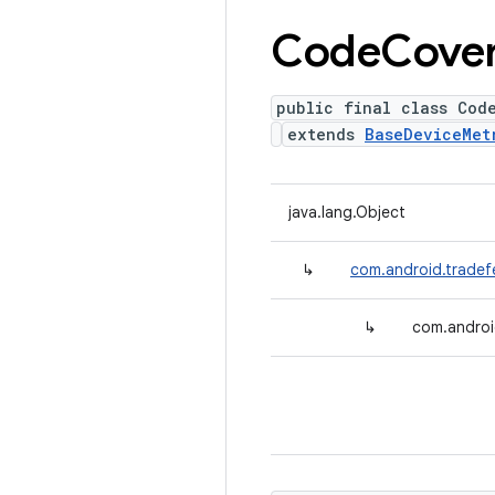
Code
Cove
public final class Cod
extends
BaseDeviceMet
java.lang.Object
↳
com.android.tradef
↳
com.androi