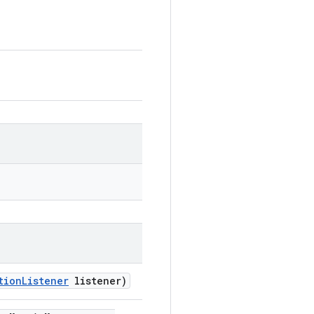
tion
Listener
listener)