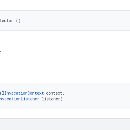
lector ()
e
(
IInvocationContext
 context, 

nvocationListener
 listener)