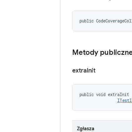
public CodeCoverageCol
Metody publiczn
extra
Init
public void extraInit 
ITestI
Zgłasza