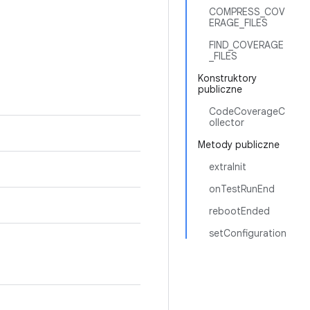
COMPRESS_COV
ERAGE_FILES
FIND_COVERAGE
_FILES
Konstruktory
publiczne
CodeCoverageC
ollector
Metody publiczne
extraInit
onTestRunEnd
rebootEnded
setConfiguration