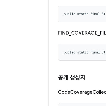
public static final S
FIND
_
COVERAGE
_
FI
public static final S
공개 생성자
Code
Coverage
Colle