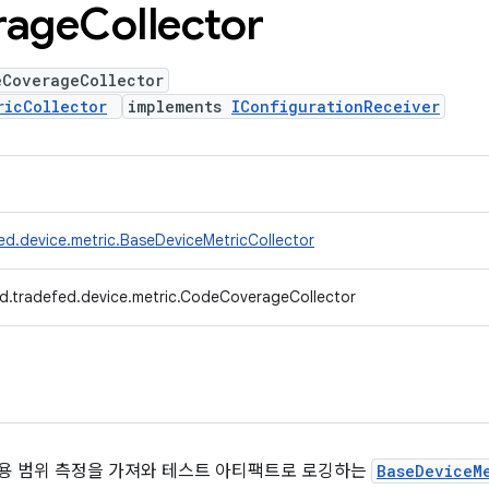
rage
Collector
eCoverageCollector
ricCollector
implements
IConfigurationReceiver
ed.device.metric.BaseDeviceMetricCollector
d.tradefed.device.metric.CodeCoverageCollector
 적용 범위 측정을 가져와 테스트 아티팩트로 로깅하는
BaseDeviceM