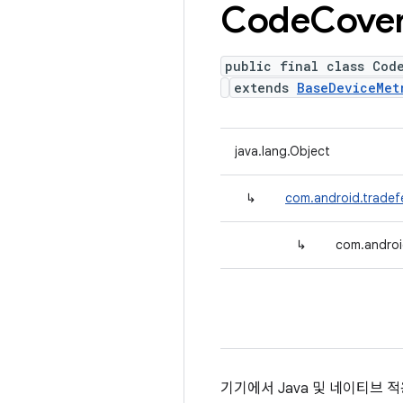
Code
Cove
public final class Cod
extends
BaseDeviceMet
java.lang.Object
↳
com.android.tradef
↳
com.androi
기기에서 Java 및 네이티브