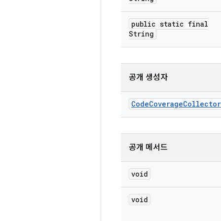
public static final
String
공개 생성자
Code
Coverage
Collector
공개 메서드
void
void