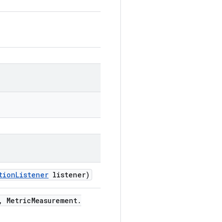
tion
Listener
listener)
,
Metric
Measurement
.