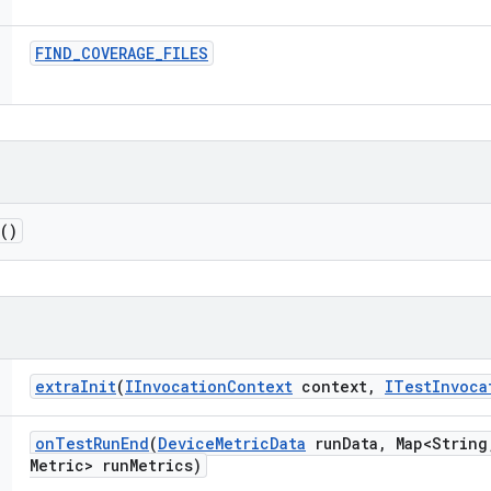
FIND
_
COVERAGE
_
FILES
()
extra
Init
(
IInvocation
Context
context
,
ITest
Invoca
on
Test
Run
End
(
Device
Metric
Data
run
Data
,
Map<String
Metric> run
Metrics)