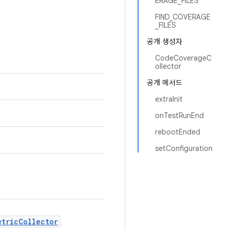
ERAGE_FILES
FIND_COVERAGE
_FILES
공개 생성자
CodeCoverageC
ollector
공개 메서드
extraInit
onTestRunEnd
rebootEnded
setConfiguration
etricCollector