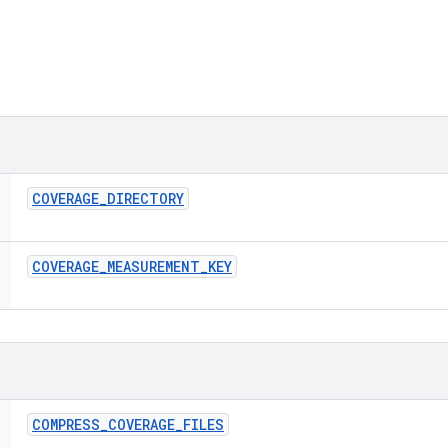
COVERAGE
_
DIRECTORY
COVERAGE
_
MEASUREMENT
_
KEY
COMPRESS
_
COVERAGE
_
FILES