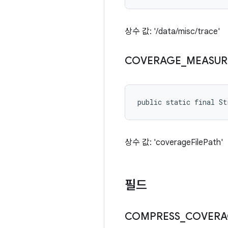
상수 값: '/data/misc/trace'
COVERAGE
_
MEASUR
public static final St
상수 값: 'coverageFilePath'
필드
COMPRESS
_
COVERA