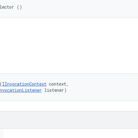
lector ()
(
IInvocationContext
 context, 

nvocationListener
 listener)