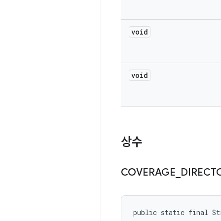
void
void
상수
COVERAGE
_
DIRECT
public static final S