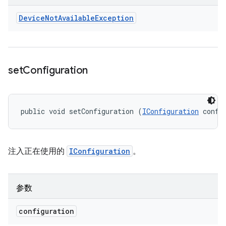
Device
Not
Available
Exception
set
Configuration
public void setConfiguration (
IConfiguration
 confi
注入正在使用的
IConfiguration
。
参数
configuration