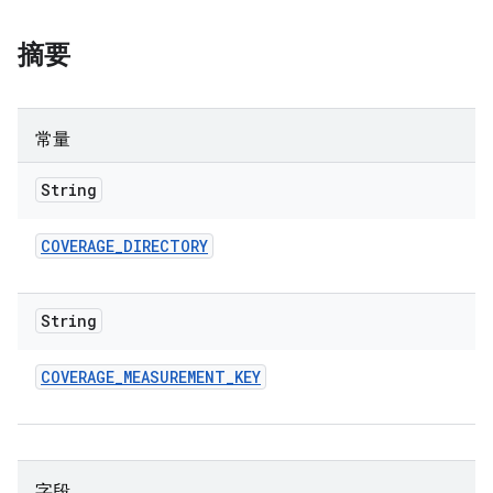
摘要
常量
String
COVERAGE
_
DIRECTORY
String
COVERAGE
_
MEASUREMENT
_
KEY
字段