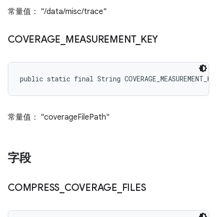
常量值： "/data/misc/trace"
COVERAGE
_
MEASUREMENT
_
KEY
public static final String COVERAGE_MEASUREMENT_KE
常量值： "coverageFilePath"
字段
COMPRESS
_
COVERAGE
_
FILES