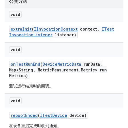
公共方法
void
extra
Init
(
IInvocation
Context
context
,
ITest
Invocation
Listener
listener)
void
on
Test
Run
End
(
Device
Metric
Data
run
Data
,
Map<String
,
Metric
Measurement
.
Metric> run
Metrics)
测试运行结束时的回调。
void
reboot
Ended
(
ITest
Device
device)
在设备重启完成时收到通知。