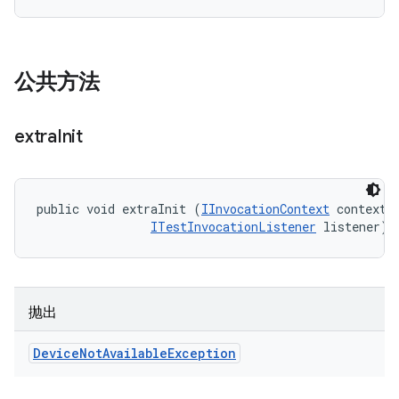
公共方法
extra
Init
public void extraInit (
IInvocationContext
 context, 
ITestInvocationListener
 listener)
抛出
Device
Not
Available
Exception