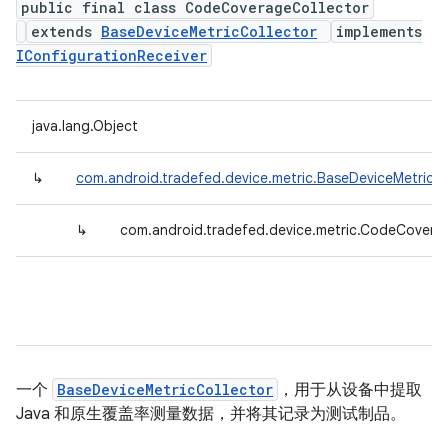
public final class CodeCoverageCollector
extends
BaseDeviceMetricCollector
implements
IConfigurationReceiver
java.lang.Object
↳
com.android.tradefed.device.metric.BaseDeviceMetricCo
↳
com.android.tradefed.device.metric.CodeCovera
一个
BaseDeviceMetricCollector
，用于从设备中提取
Java 和原生覆盖率测量数据，并将其记录为测试制品。