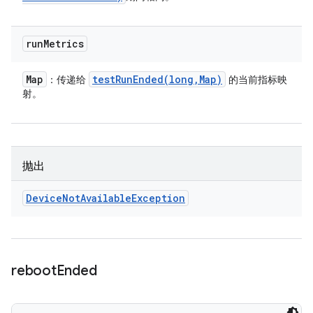
run
Metrics
Map
testRunEnded(
long
,
Map)
：传递给
的当前指标映
射。
抛出
Device
Not
Available
Exception
reboot
Ended