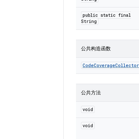
public static final
String
公共构造函数
Code
Coverage
Collector
公共方法
void
void