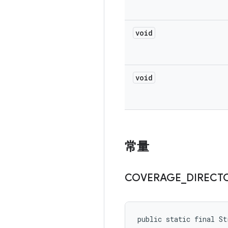
void
void
常量
COVERAGE
_
DIRECT
public static final S