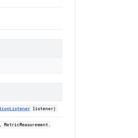
tion
Listener
listener)
,
Metric
Measurement
.