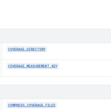
COVERAGE
_
DIRECTORY
COVERAGE
_
MEASUREMENT
_
KEY
COMPRESS
_
COVERAGE
_
FILES