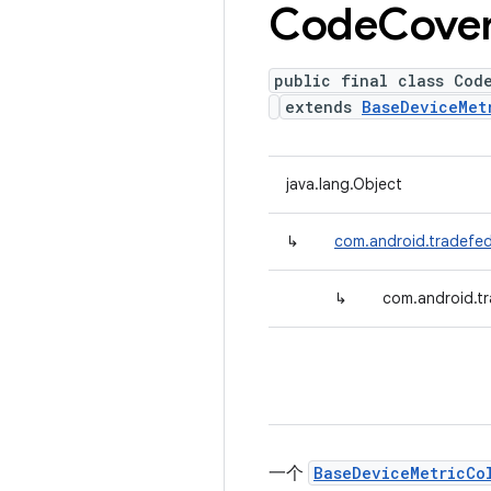
Code
Cove
public final class Cod
extends
BaseDeviceMet
java.lang.Object
↳
com.android.tradefed
↳
com.android.t
一个
BaseDeviceMetricCo