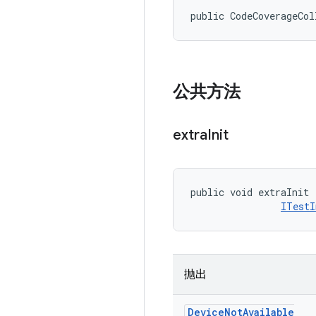
public CodeCoverageCol
公共方法
extra
Init
public void extraInit 
ITestI
抛出
Device
Not
Available