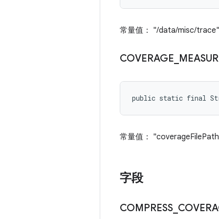
常量值： "/data/misc/trace
COVERAGE
_
MEASUR
public static final St
常量值： "coverageFilePath
字段
COMPRESS
_
COVERA