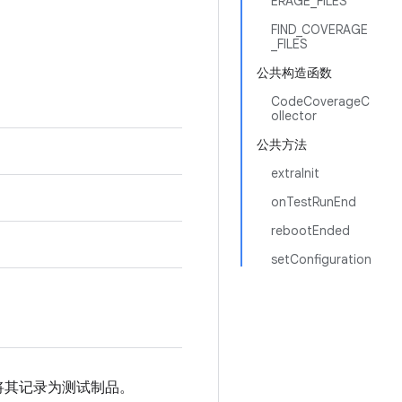
ERAGE_FILES
FIND_COVERAGE
_FILES
公共构造函数
CodeCoverageC
ollector
公共方法
extraInit
onTestRunEnd
rebootEnded
setConfiguration
并将其记录为测试制品。