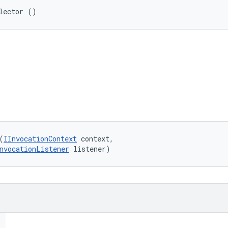
lector ()
(
IInvocationContext
 context, 

nvocationListener
 listener)