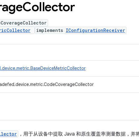
rage
Collector
eCoverageCollector
ricCollector
implements
IConfigurationReceiver
.device.metric.BaseDeviceMetricCollector
radefed.device.metric.CodeCoverageCollector
llector
，用于从设备中提取 Java 和原生覆盖率测量数据，