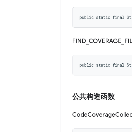
public static final S
FIND
_
COVERAGE
_
FI
public static final S
公共构造函数
Code
Coverage
Colle