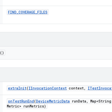
FIND
_
COVERAGE
_
FILES
()
extra
Init
(
IInvocation
Context
context
,
ITest
Invoca
on
Test
Run
End
(
Device
Metric
Data
run
Data
,
Map<String
Metric> run
Metrics)