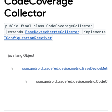
Code
Coverage
Collector
public final class CodeCoverageCollector
extends
BaseDeviceMetricCollector
implements
IConfigurationReceiver
java.lang.Object
↳
com.android.tradefed.device.metric.BaseDeviceMetric
↳
com.android.tradefed.device.metric.CodeCov