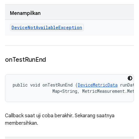
Menampilkan
Device
Not
Available
Exception
on
Test
Run
End
public void onTestRunEnd (
DeviceMetricData
 runData,
                Map<String, MetricMeasurement.Metr
Callback saat uji coba berakhir. Sekarang saatnya
membersihkan.