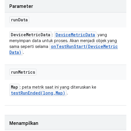
Parameter
run
Data
Device
Metric
Data
Device
Metric
Data
:
yang
menyimpan data untuk proses. Akan menjadi objek yang
onTestRunStart(
Device
Metric
sama seperti selama
Data)
.
run
Metrics
Map
: peta metrik saat ini yang diteruskan ke
testRunEnded(
long
,
Map)
.
Menampilkan