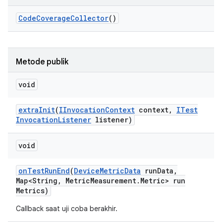
Code
Coverage
Collector
()
Metode publik
void
extra
Init
(
IInvocation
Context
context
,
ITest
Invocation
Listener
listener)
void
on
Test
Run
End
(
Device
Metric
Data
run
Data
,
Map<String
,
Metric
Measurement
.
Metric> run
Metrics)
Callback saat uji coba berakhir.