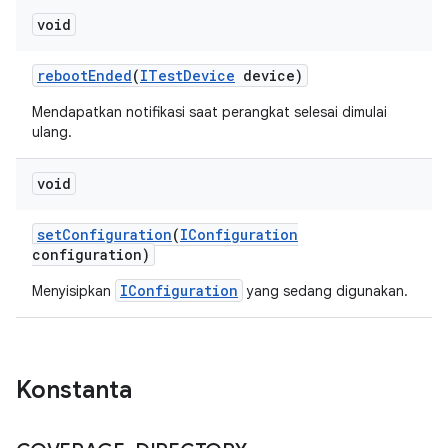
void
reboot
Ended
(
ITest
Device
device)
Mendapatkan notifikasi saat perangkat selesai dimulai
ulang.
void
set
Configuration
(
IConfiguration
configuration)
IConfiguration
Menyisipkan
yang sedang digunakan.
Konstanta