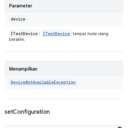
Parameter
device
ITest
Device
ITest
Device
:
tempat mulai ulang
berakhir.
Menampilkan
Device
Not
Available
Exception
set
Configuration