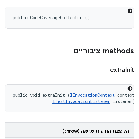
public CodeCoverageCollector ()
‫methods ציבוריים
extra
Init
public void extraInit (
IInvocationContext
 context, 
ITestInvocationListener
 listener)
הקפצת הודעות שגיאה (throw)