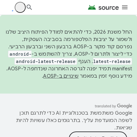
החל משנת 2026, כדי להתאים למודל הפיתוח היציב שלנו
ולשמור על יציבות הפלטפורמה בסביבה העסקית,
נפרסם קוד מקור ב-AOSP ברבעון השני וברבעון הרביעי.
כדי ליצור ולתרום ל-AOSP, צריך להשתמש ב-
android-
latest-release
. הענף
android-latest-release
manifest תמיד יפנה לגרסה האחרונה שנדחפה ל-AOSP.
מידע נוסף זמין במאמר
שינויים ב-AOSP
.
‫Google משתמשת בטכנולוגיית AI כדי לתרגם תוכן
לשפה המועדפת עליך. בתרגומים כאלו עשויות להיות
שגיאות.