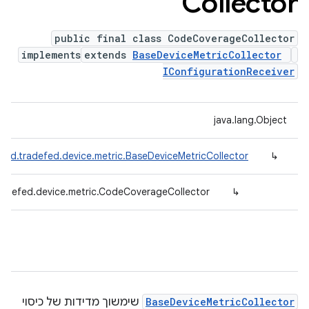
Collector
public final class CodeCoverageCollector
implements
extends
BaseDeviceMetricCollector
IConfigurationReceiver
java.lang.Object
oid.tradefed.device.metric.BaseDeviceMetricCollector
↳
radefed.device.metric.CodeCoverageCollector
↳
BaseDeviceMetricCollector
שימשוך מדידות של כיסוי