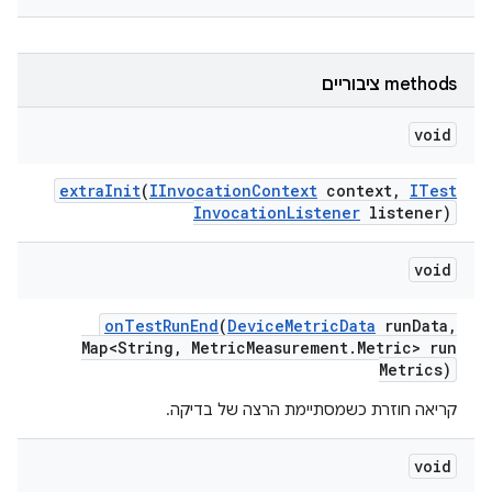
‫methods ציבוריים
void
extra
Init
(
IInvocation
Context
context
,
ITest
Invocation
Listener
listener)
void
on
Test
Run
End
(
Device
Metric
Data
run
Data
,
Map<String
,
Metric
Measurement
.
Metric> run
Metrics)
קריאה חוזרת כשמסתיימת הרצה של בדיקה.
void