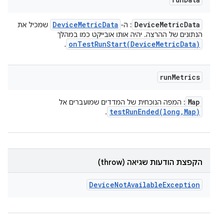
Device
Metric
Data
Device
Metric
Data
: ה-
שמכיל את
הנתונים של ההרצה. יהיה אותו אובייקט כמו במהלך
onTestRunStart(
Device
Metric
Data)
.
run
Metrics
Map
: המפה הנוכחית של המדדים שמועברים אל
testRunEnded(
long
,
Map)
.
הקפצת הודעות שגיאה (throw)
Device
Not
Available
Exception