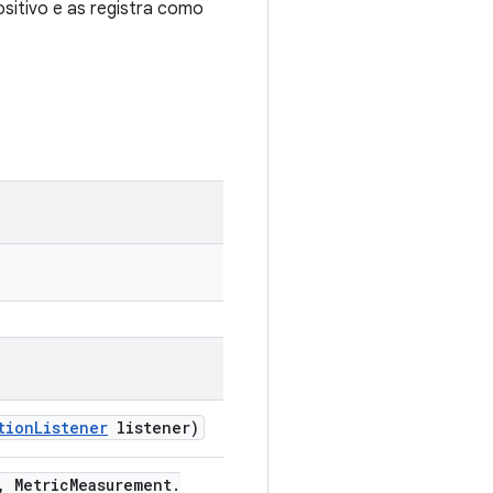
sitivo e as registra como
tion
Listener
listener)
,
Metric
Measurement
.