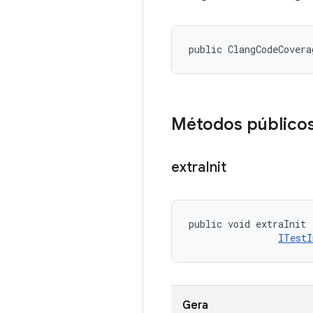
public ClangCodeCovera
Métodos público
extra
Init
public void extraInit 
ITestI
Gera