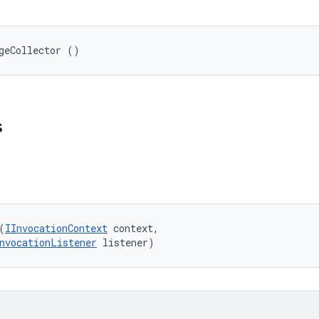
geCollector ()
s
(
IInvocationContext
 context, 

nvocationListener
 listener)