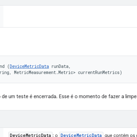
nd (
DeviceMetricData
 runData, 

ring, MetricMeasurement.Metric> currentRunMetrics)
 de um teste é encerrada. Esse é o momento de fazer a limpe
Device
Metric
Data
Device
Metric
Data
: o
que contém os 