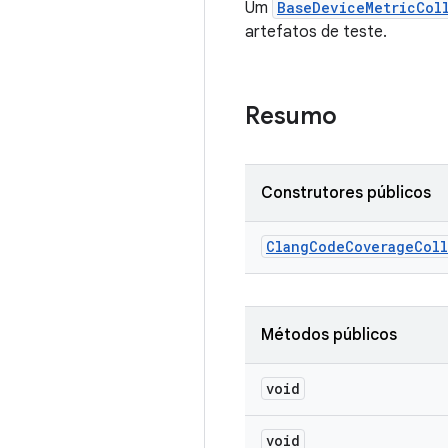
Um
BaseDeviceMetricCol
artefatos de teste.
Resumo
Construtores públicos
Clang
Code
Coverage
Col
Métodos públicos
void
void