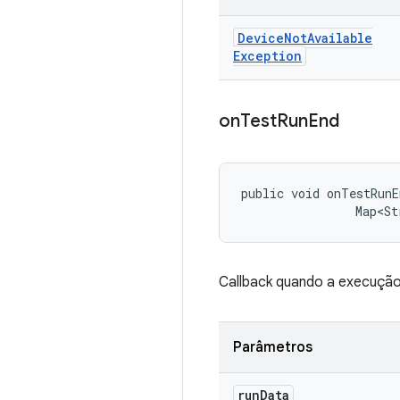
Device
Not
Available
Exception
on
Test
Run
End
public void onTestRunE
                Map<St
Callback quando a execução
Parâmetros
run
Data