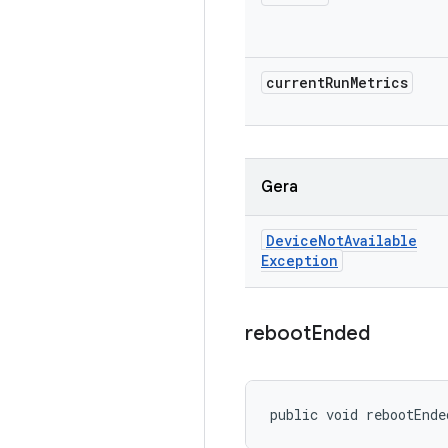
current
Run
Metrics
Gera
Device
Not
Available
Exception
reboot
Ended
public void rebootEnde