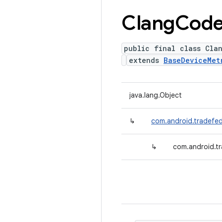
Clang
Cod
public final class Cla
extends
BaseDeviceMet
java.lang.Object
↳
com.android.tradefed
↳
com.android.t