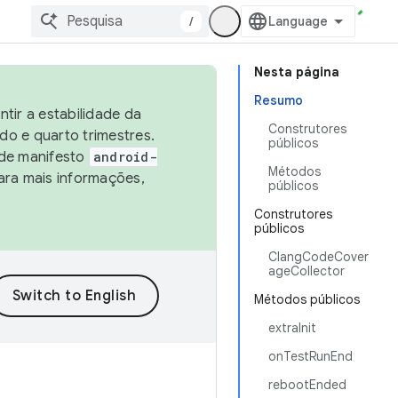
/
Nesta página
Resumo
tir a estabilidade da
Construtores
o e quarto trimestres.
públicos
 de manifesto
android-
Métodos
ara mais informações,
públicos
Construtores
públicos
ClangCodeCover
ageCollector
Métodos públicos
extraInit
onTestRunEnd
rebootEnded