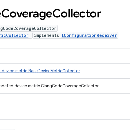
e
Coverage
Collector
ngCodeCoverageCollector
ricCollector
implements
IConfigurationReceiver
.device.metric.BaseDeviceMetricCollector
radefed.device.metric.ClangCodeCoverageCollector