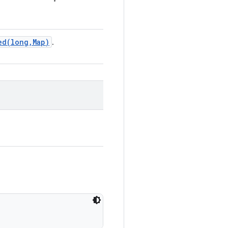
ed(
long
,
Map)
.