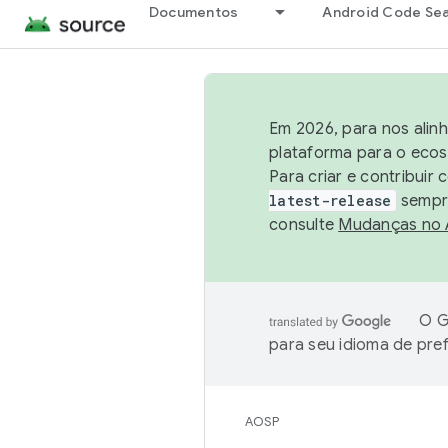
Documentos
Android Code Se
Em 2026, para nos alin
plataforma para o ecos
Para criar e contribuir
latest-release
sempre
consulte
Mudanças no
O G
para seu idioma de pre
AOSP