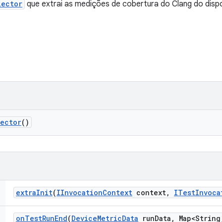
lector
que extrai as medições de cobertura do Clang do dispo
lector
()
extra
Init
(
IInvocation
Context
context
,
ITest
Invoca
on
Test
Run
End
(
Device
Metric
Data
run
Data
,
Map<String