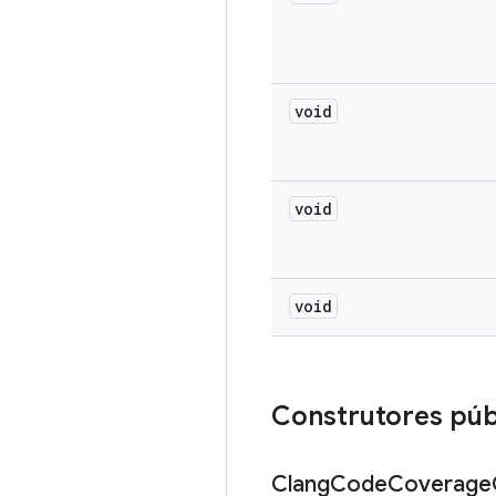
void
void
void
Construtores púb
Clang
Code
Coverage