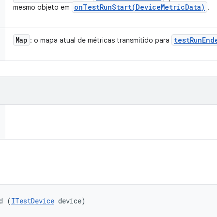
onTestRunStart(
Device
Metric
Data)
mesmo objeto em
.
Map
testRunEnd
: o mapa atual de métricas transmitido para
d (
ITestDevice
 device)