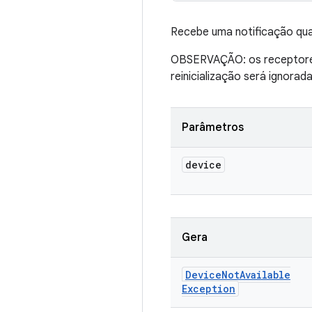
Recebe uma notificação quan
OBSERVAÇÃO: os receptores p
reinicialização será ignorada
Parâmetros
device
Gera
Device
Not
Available
Exception