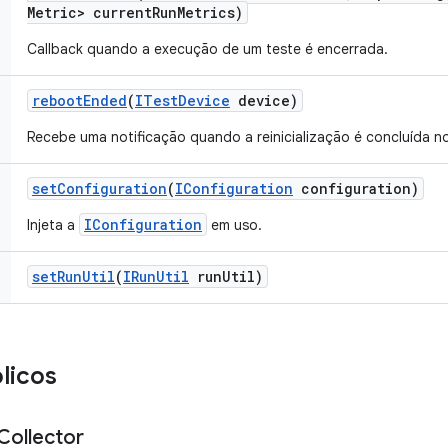
Metric> current
Run
Metrics)
Callback quando a execução de um teste é encerrada.
reboot
Ended
(
ITest
Device
device)
Recebe uma notificação quando a reinicialização é concluída no
set
Configuration
(
IConfiguration
configuration)
IConfiguration
Injeta a
em uso.
set
Run
Util
(
IRun
Util
run
Util)
licos
Collector