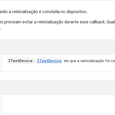
do a reinicialização é concluída no dispositivo.
recisam evitar a reinicialização durante esse callback. Qual
.
ITest
Device
ITest
Device
:
em que a reinicialização foi co