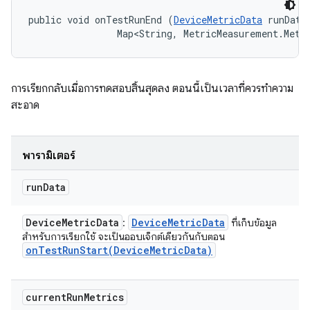
public void onTestRunEnd (
DeviceMetricData
 runData,
                Map<String, MetricMeasurement.Metr
การเรียกกลับเมื่อการทดสอบสิ้นสุดลง ตอนนี้เป็นเวลาที่ควรทำความ
สะอาด
พารามิเตอร์
run
Data
Device
Metric
Data
Device
Metric
Data
:
ที่เก็บข้อมูล
สําหรับการเรียกใช้ จะเป็นออบเจ็กต์เดียวกันกับตอน
onTestRunStart(
Device
Metric
Data)
current
Run
Metrics