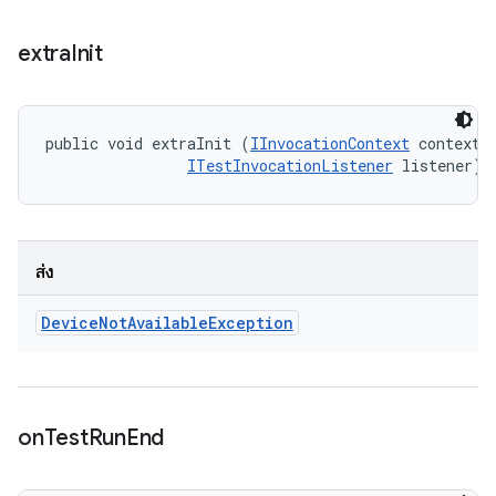
extra
Init
public void extraInit (
IInvocationContext
 context, 
ITestInvocationListener
 listener)
ส่ง
Device
Not
Available
Exception
on
Test
Run
End