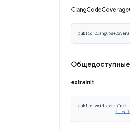
Clang
Code
Coverage
public ClangCodeCovera
Общедоступные
extra
Init
public void extraInit 
ITestI