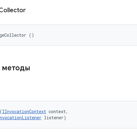
Collector
geCollector ()
 методы
(
IInvocationContext
 context, 

nvocationListener
 listener)