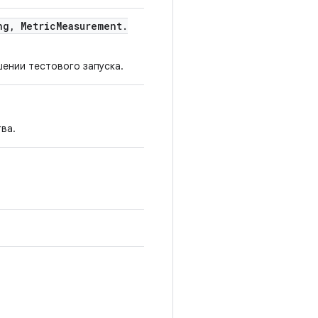
ng
,
Metric
Measurement
.
ении тестового запуска.
ва.