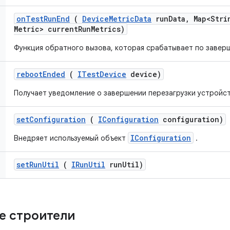
on
Test
Run
End
(
Device
Metric
Data
run
Data
,
Map<Stri
Metric> current
Run
Metrics)
Функция обратного вызова, которая срабатывает по заверш
reboot
Ended
(
ITest
Device
device)
Получает уведомление о завершении перезагрузки устройст
set
Configuration
(
IConfiguration
configuration)
IConfiguration
Внедряет используемый объект
.
set
Run
Util
(
IRun
Util
run
Util)
е строители