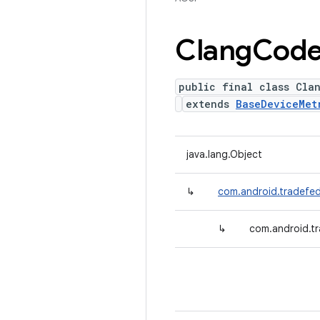
Clang
Cod
public final class Cla
extends
BaseDeviceMet
java.lang.Object
↳
com.android.tradefed
↳
com.android.t