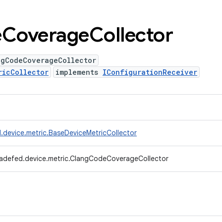
e
Coverage
Collector
ngCodeCoverageCollector
ricCollector
implements
IConfigurationReceiver
.device.metric.BaseDeviceMetricCollector
radefed.device.metric.ClangCodeCoverageCollector