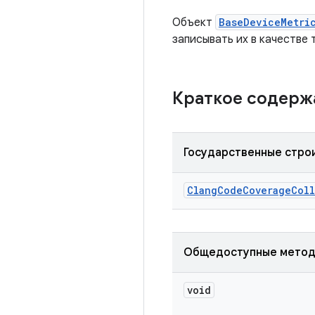
Объект
BaseDeviceMetri
записывать их в качестве
Краткое содер
Государственные стро
Clang
Code
Coverage
Col
Общедоступные мето
void