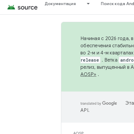
Документация
Поиск кода And
Начиная с 2026 года, 
обеспечения стабильн
во 2-м и 4-м квартала
release
. Ветка
andro
релиз, выпущенный в 
AOSP»
.
Эта
API
.
AOSP