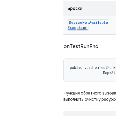
Броски
Device
Not
Available
Exception
on
Test
Run
End
public void onTestRunE
                Map<St
Функция обратного вызова
выполнить очистку ресурс