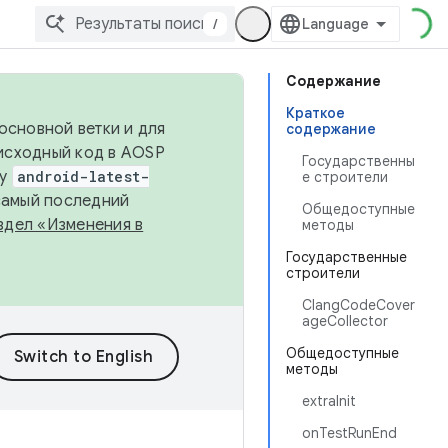
/
Содержание
Краткое
основной ветки и для
содержание
исходный код в AOSP
Государственны
ку
android-latest-
е строители
 самый последний
Общедоступные
здел «Изменения в
методы
Государственные
строители
ClangCodeCover
ageCollector
Общедоступные
методы
extraInit
onTestRunEnd