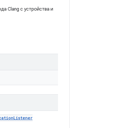
да Clang с устройства и
cation
Listener