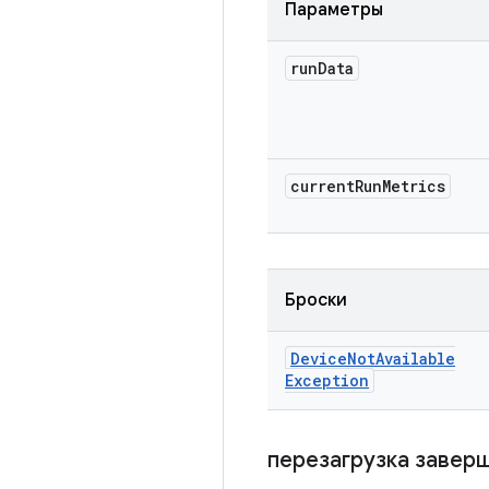
Параметры
run
Data
current
Run
Metrics
Броски
Device
Not
Available
Exception
перезагрузка завер