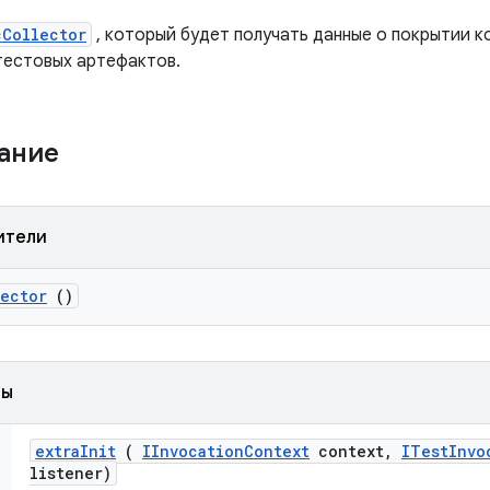
cCollector
, который будет получать данные о покрытии ко
 тестовых артефактов.
жание
ители
lector
()
ды
extra
Init
(
IInvocation
Context
context
,
ITest
Invo
listener)