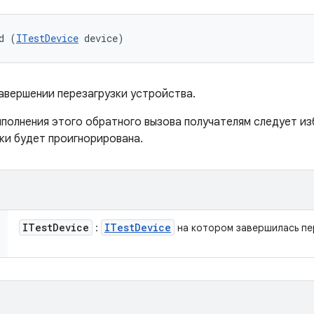
d (
ITestDevice
 device)
авершении перезагрузки устройства.
олнения этого обратного вызова получателям следует изб
ки будет проигнорирована.
ITest
Device
ITest
Device
:
на котором завершилась пе