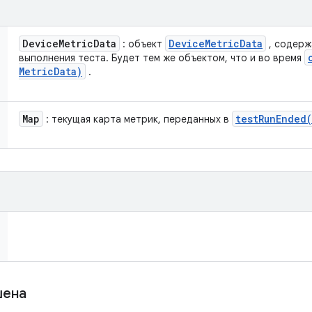
Device
Metric
Data
Device
Metric
Data
: объект
, содерж
выполнения теста. Будет тем же объектом, что и во время
Metric
Data)
.
Map
testRunEnded(
: текущая карта метрик, переданных в
шена