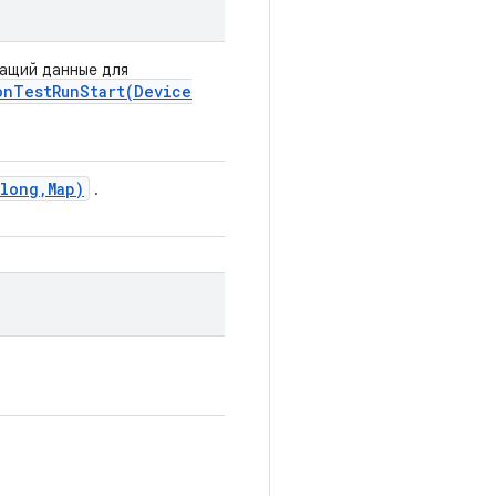
ащий данные для
onTestRunStart(
Device
long
,
Map)
.