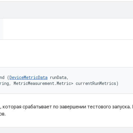
nd (
DeviceMetricData
 runData, 

ring, MetricMeasurement.Metric> currentRunMetrics)
, которая срабатывает по завершении тестового запуска.
ов.