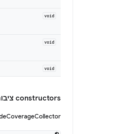
void
void
void
‫constructors ציבוריים
de
Coverage
Collector