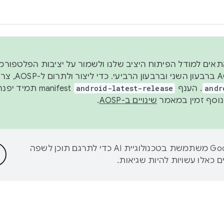
 2026, כדי להתאים למודל הפיתוח היציב שלנו ולשמור על יציבות הפלט
נפרסם קוד מקור ב-AOSP 
andr
. הענף
android-latest-release
manifest תמי
שינויים ב-AOSP
.
‫Google משתמשת בטכנולוגיית AI כדי לתרגם תוכן לשפה
 כאלו עשויות להיות שגיאות.