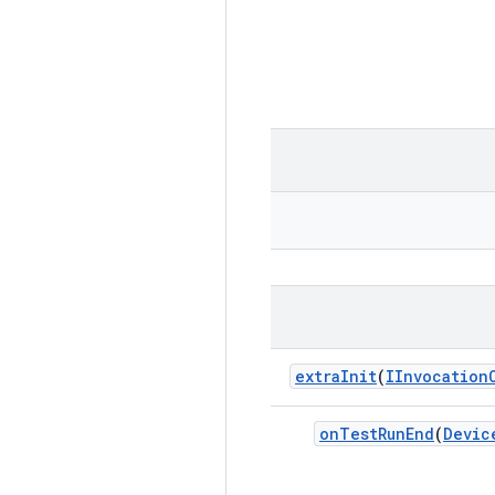
extra
Init
(
IInvocation
on
Test
Run
End
(
Devic