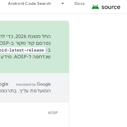
Android Code Search
Docs
החל משנת
ב-
oid-latest-release
שנדחפה ל-AOSP. מידע נוסף זמין במאמר
המועדפת עליך. בתרגומים
AOSP