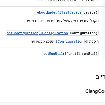
קריאה חוזרת כשמסתיימת הרצה של בדיקה.
reboot
Ended
(
ITest
Device
device)
מקבל התראה כשההפעלה מחדש מסתיימת במכשיר.
set
Configuration
(
IConfiguration
configuration)
IConfiguration
הוספת ה-
שנמצא בשימוש.
set
Run
Util
(
IRun
Util
run
Util)
Clang
Co