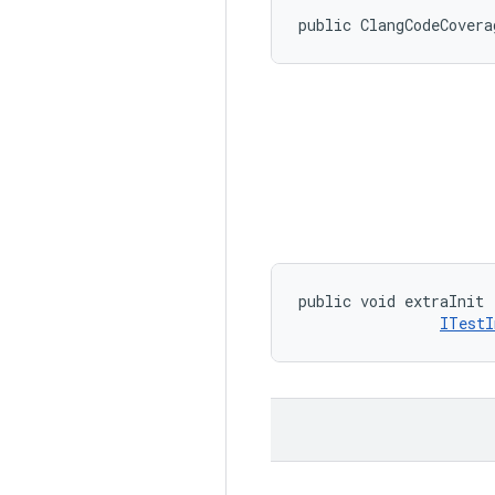
public ClangCodeCovera
public void extraInit 
ITestI