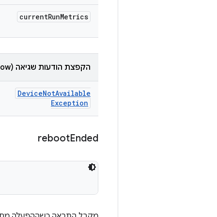
current
Run
Metrics
הקפצת הודעות שגיאה (throw)
Device
Not
Available
Exception
reboot
Ended
מקבל התראה כשההפעלה מחד