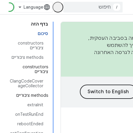
/
בדף הזה
סיכום
פורמה בסביבה העסקית,
‫constructors
ברבעון השני וברבעון הרביעי. כדי ליצור ולתרום ל-AOSP, צריך להשתמש
ציבוריים
ד יפנה לגרסה האחרונה
‫methods ציבוריים
‫constructors
ציבוריים
ClangCodeCover
ageCollector
‫methods ציבוריים
extraInit
onTestRunEnd
rebootEnded