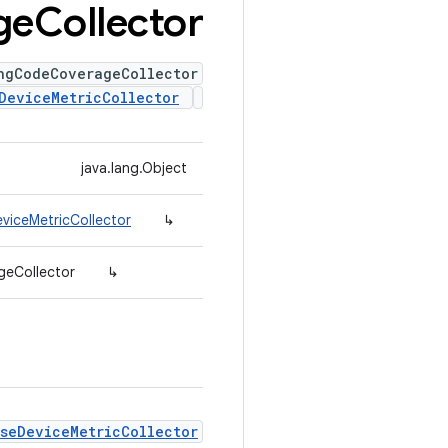
ge
Collector
ngCodeCoverageCollector
DeviceMetricCollector
java.lang.Object
viceMetricCollector
↳
geCollector
↳
seDeviceMetricCollector