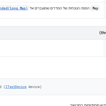
nded(
long
,
Map)
Map
: המפה הנוכחית של המדדים שמועברים אל
d (
ITestDevice
 device)
ש מסתיימת במכשיר.