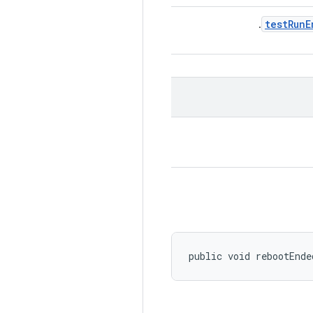
testRunE
.
public void rebootEnde