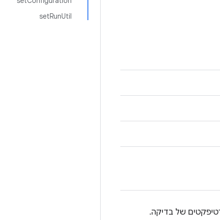
setConfiguration
setRunUtil