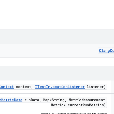
Clang
C
Context
context
,
ITest
Invocation
Listener
listener)
e
Metric
Data
run
Data
,
Map<String
,
Metric
Measurement
.
Metric> current
Run
Metrics)