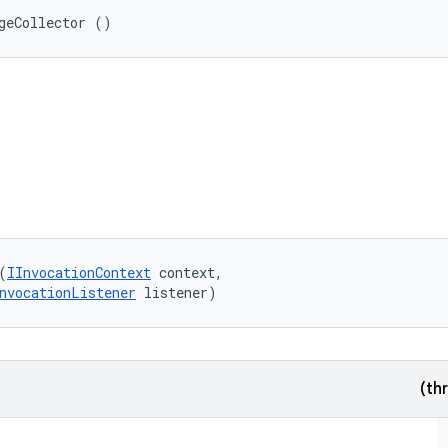
geCollector ()
(
IInvocationContext
 context, 

nvocationListener
 listener)