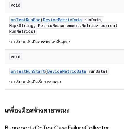
void
on
Test
Run
End
(
Device
Metric
Data
run
Data
,
Map<String
,
Metric
Measurement
.
Metric> current
Run
Metrics)
การเรียกกลับเมื่อการทดสอบสิ้นสุดลง
void
on
Test
Run
Start
(
Device
Metric
Data
run
Data)
การเรียกกลับเมื่อเริ่มการทดสอบ
เครื่องมือสร้างสาธารณะ
Bugreportz
On
Test
Case
Failure
Collector