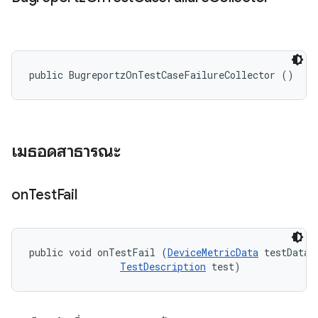
public BugreportzOnTestCaseFailureCollector ()
เมธอดสาธารณะ
on
Test
Fail
public void onTestFail (
DeviceMetricData
 testData, 
TestDescription
 test)