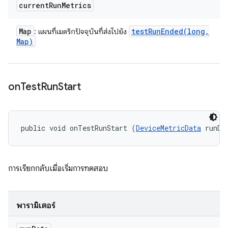
current
Run
Metrics
Map
testRunEnded(
long
,
: แผนที่เมตริกปัจจุบันที่ส่งไปยัง
Map)
on
Test
Run
Start
public void onTestRunStart (
DeviceMetricData
 runDa
การเรียกกลับเมื่อเริ่มการทดสอบ
พารามิเตอร์