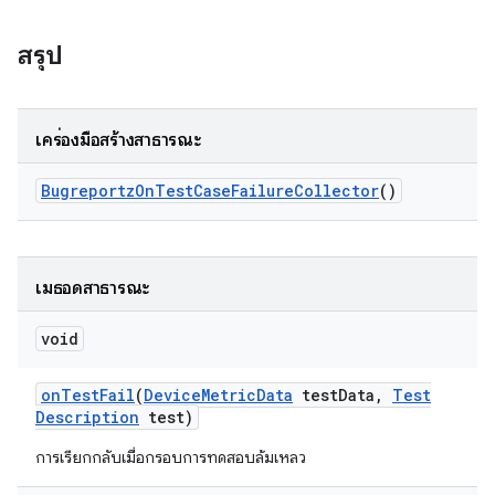
สรุป
เครื่องมือสร้างสาธารณะ
Bugreportz
On
Test
Case
Failure
Collector
()
เมธอดสาธารณะ
void
on
Test
Fail
(
Device
Metric
Data
test
Data
,
Test
Description
test)
การเรียกกลับเมื่อกรอบการทดสอบล้มเหลว