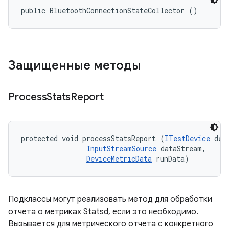
public BluetoothConnectionStateCollector ()
Защищенные методы
Process
Stats
Report
protected void processStatsReport (
ITestDevice
 devi
InputStreamSource
 dataStream, 

DeviceMetricData
 runData)
Подклассы могут реализовать метод для обработки
отчета о метриках Statsd, если это необходимо.
Вызывается для метрического отчета с конкретного