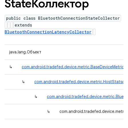
StateКоллектор
public class BluetoothConnectionStateCollector
extends
BluetoothConnectionLatencyCollector
java.lang.Объект
↳
com.android.tradefed.device.metric.BaseDeviceMetricCo
↳
com.android.tradefed.device.metric.HostStatsdM
↳
com.android.tradefed.device.metric.Bluet
↳
com.android.tradefed.device.metri