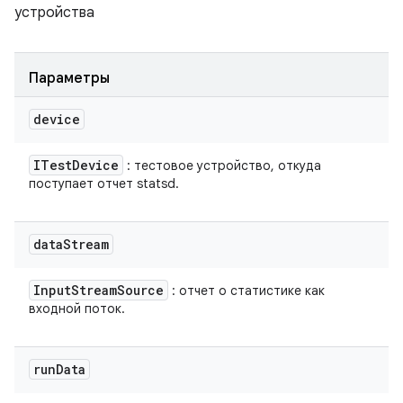
устройства
Параметры
device
ITest
Device
: тестовое устройство, откуда
поступает отчет statsd.
data
Stream
Input
Stream
Source
: отчет о статистике как
входной поток.
run
Data