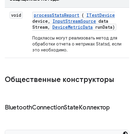
void
process
Stats
Report
(
ITest
Device
device
,
Input
Stream
Source
data
Stream
,
Device
Metric
Data
run
Data)
Подклассы могут реализовать метод для
обработки отчета о метриках Statsd, если
это необходимо.
Общественные конструкторы
Bluetooth
Connection
StateКоллектор