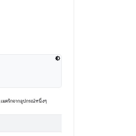
นเมตริกจากอุปกรณ์หนึ่งๆ