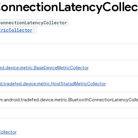
onnection
Latency
Collec
ConnectionLatencyCollector
tricCollector
ed.device.metric.BaseDeviceMetricCollector
d.tradefed.device.metric.HostStatsdMetricCollector
m.android.tradefed.device.metric.BluetoothConnectionLatencyColl
ollector