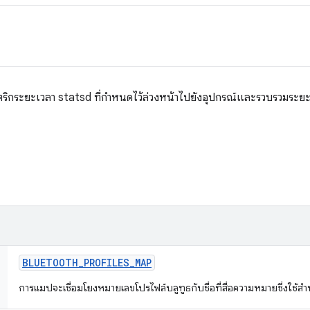
ริกระยะเวลา statsd ที่กําหนดไว้ล่วงหน้าไปยังอุปกรณ์และรวบรวมระยะเว
BLUETOOTH
_
PROFILES
_
MAP
การแมปจะเชื่อมโยงหมายเลขโปรไฟล์บลูทูธกับชื่อที่สื่อความหมายซึ่งใช้สำห