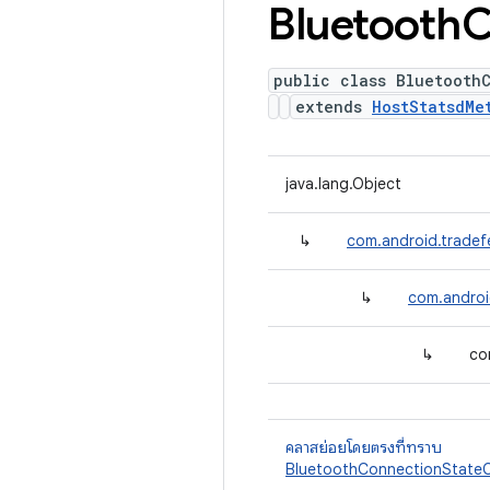
Bluetooth
C
public class Bluetooth
extends
HostStatsdMe
java.lang.Object
↳
com.android.tradef
↳
com.androi
↳
co
คลาสย่อยโดยตรงที่ทราบ
BluetoothConnectionStateC