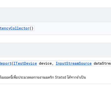
tency
Collector
()
Report
(
ITest
Device
device
,
Input
Stream
Source
data
Stre
เมธอดนี้เพื่อประมวลผลรายงานเมตริก Statsd ได้หากจําเป็น