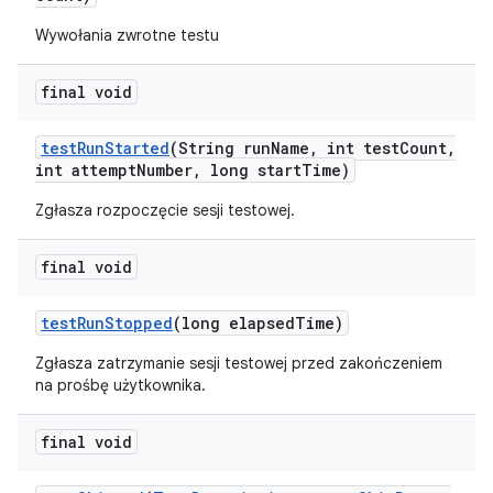
Wywołania zwrotne testu
final void
test
Run
Started
(String run
Name
,
int test
Count
,
int attempt
Number
,
long start
Time)
Zgłasza rozpoczęcie sesji testowej.
final void
test
Run
Stopped
(long elapsed
Time)
Zgłasza zatrzymanie sesji testowej przed zakończeniem
na prośbę użytkownika.
final void