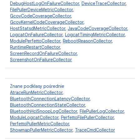
DebugHostLogOnFailureCollector
,
DeviceTraceCollector
,
FilePullerDeviceMetricCollector
,
GcovCodeCoverageCollector
,
GcovKernelCodeCoverageCollector
,
HostStatsdMetricCollector
,
JavaCodeCoverageCollector
,
LogcatOnFailureCollector
,
LogcatTimingMetricCollector
,
ModulePerfettoCollector
,
RebootReasonCollector
,
RuntimeRestartCollector
,
ScreenRecordOnFailureCollector
,
ScreenshotOnFailureCollector
Znane podklasy pośrednie
AtraceRunMetricCollector
,
BluetoothConnectionLatencyCollector
,
BluetoothConnectionStateCollector
,
BluetoothHciSnoopLogCollector
,
FilePullerLogCollector
,
ModuleLogcatCollector
,
PerfettoFilePullerCollector
,
PerfettoPullerMetricCollector
,
ShowmapPullerMetricCollector
,
TraceCmdCollector