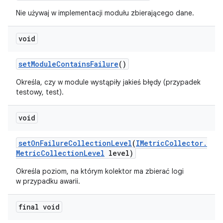
Nie używaj w implementacji modułu zbierającego dane.
void
set
Module
Contains
Failure
()
Określa, czy w module wystąpiły jakieś błędy (przypadek
testowy, test).
void
set
On
Failure
Collection
Level
(
IMetric
Collector
.
Metric
Collection
Level
level)
Określa poziom, na którym kolektor ma zbierać logi
w przypadku awarii.
final void