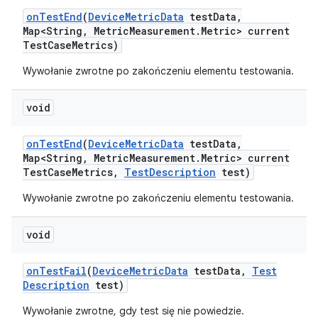
on
Test
End
(
Device
Metric
Data
test
Data
,
Map<String
,
Metric
Measurement
.
Metric> current
Test
Case
Metrics)
Wywołanie zwrotne po zakończeniu elementu testowania.
void
on
Test
End
(
Device
Metric
Data
test
Data
,
Map<String
,
Metric
Measurement
.
Metric> current
Test
Case
Metrics
,
Test
Description
test)
Wywołanie zwrotne po zakończeniu elementu testowania.
void
on
Test
Fail
(
Device
Metric
Data
test
Data
,
Test
Description
test)
Wywołanie zwrotne, gdy test się nie powiedzie.