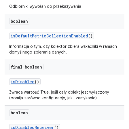
Odbiorniki wywołań do przekazywania
boolean
is
Default
Metric
Collection
Enabled
()
Informacja o tym, czy kolektor zbiera wskaźniki w ramach
domyślnego zbierania danych.
final boolean
is
Disabled
()
Zwraca wartość True, jeśli cały obiekt jest wyłączony
(pomija zarówno konfigurację, jak i zamykanie).
boolean
is
Disabled
Receiver
()