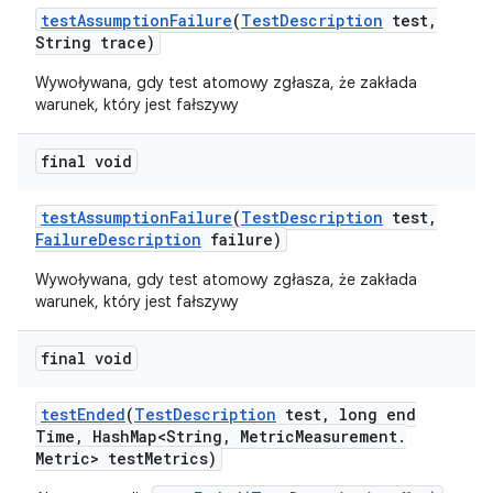
test
Assumption
Failure
(
Test
Description
test
,
String trace)
Wywoływana, gdy test atomowy zgłasza, że zakłada
warunek, który jest fałszywy
final void
test
Assumption
Failure
(
Test
Description
test
,
Failure
Description
failure)
Wywoływana, gdy test atomowy zgłasza, że zakłada
warunek, który jest fałszywy
final void
test
Ended
(
Test
Description
test
,
long end
Time
,
Hash
Map<String
,
Metric
Measurement
.
Metric> test
Metrics)