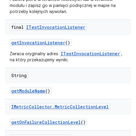
modułu i zapisz go w pamięci podręcznej w mapie na
potrzeby kolejnych wywołań.
final
ITest
Invocation
Listener
get
Invocation
Listener
()
ITestInvocationListener
Zwraca oryginalny adres
,
na który przekazujemy wyniki.
String
get
Module
Name
()
IMetric
Collector
.
Metric
Collection
Level
get
On
Failure
Collection
Level
()