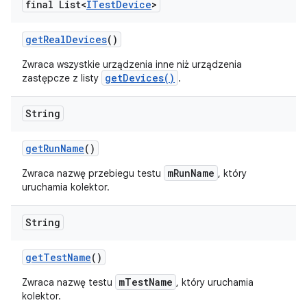
final List<
ITest
Device
>
get
Real
Devices
()
Zwraca wszystkie urządzenia inne niż urządzenia
getDevices()
zastępcze z listy
.
String
get
Run
Name
()
mRunName
Zwraca nazwę przebiegu testu
, który
uruchamia kolektor.
String
get
Test
Name
()
mTestName
Zwraca nazwę testu
, który uruchamia
kolektor.