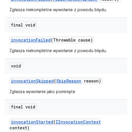
Zgłasza niekompletne wywołanie z powodu błędu.
final void
invocation
Failed
(Throwable cause)
Zgłasza niekompletne wywołanie z powodu błędu.
void
invocation
Skipped
(
Skip
Reason
reason)
Zgłasza wywołanie jako pominięte
final void
invocation
Started
(
IInvocation
Context
context)