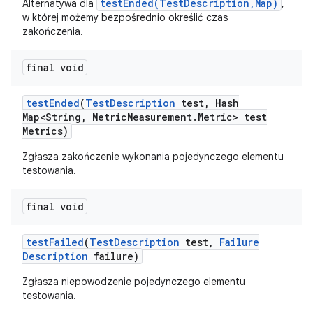
testEnded(TestDescription,Map)
Alternatywa dla
,
w której możemy bezpośrednio określić czas
zakończenia.
final void
test
Ended
(
Test
Description
test
,
Hash
Map<String
,
Metric
Measurement
.
Metric> test
Metrics)
Zgłasza zakończenie wykonania pojedynczego elementu
testowania.
final void
test
Failed
(
Test
Description
test
,
Failure
Description
failure)
Zgłasza niepowodzenie pojedynczego elementu
testowania.