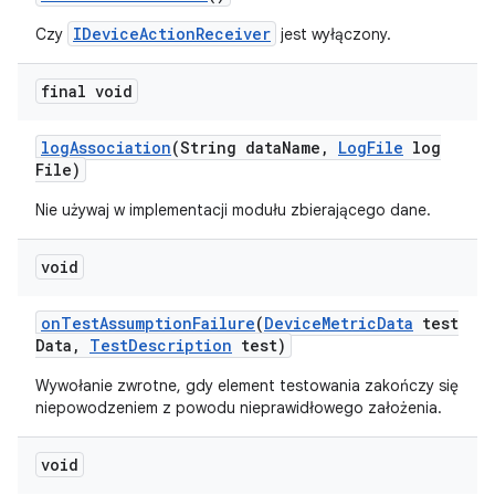
IDeviceActionReceiver
Czy
jest wyłączony.
final void
log
Association
(String data
Name
,
Log
File
log
File)
Nie używaj w implementacji modułu zbierającego dane.
void
on
Test
Assumption
Failure
(
Device
Metric
Data
test
Data
,
Test
Description
test)
Wywołanie zwrotne, gdy element testowania zakończy się
niepowodzeniem z powodu nieprawidłowego założenia.
void