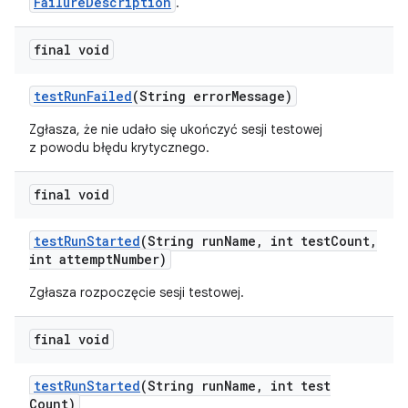
FailureDescription
.
final void
test
Run
Failed
(String error
Message)
Zgłasza, że nie udało się ukończyć sesji testowej
z powodu błędu krytycznego.
final void
test
Run
Started
(String run
Name
,
int test
Count
,
int attempt
Number)
Zgłasza rozpoczęcie sesji testowej.
final void
test
Run
Started
(String run
Name
,
int test
Count)