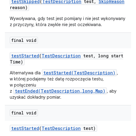
test
Skipped
(
Test
Description
test
,
Skip
Reason
reason)
Wywoływana, gdy test jest pomijany i nie jest wykonywany
z przyczyny, która zwykle nie jest oczekiwana.
final void
test
Started
(
Test
Description
test
,
long start
Time)
testStarted(TestDescription)
Alternatywa dla
,
w której podajemy też datę rozpoczęcia testu,
w połączeniu
testEnded(TestDescription,long,Map)
z
, aby
uzyskać dokładny pomiar.
final void
test
Started
(
Test
Description
test)