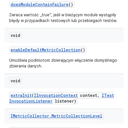
does
Module
Contain
Failure
()
Zwraca wartość „true”, jeśli w bieżącym module wystąpiły
błędy w przypadkach testowych lub przebiegach testów.
void
enable
Default
Metric
Collection
()
Umożliwia podmiotom zbierającym włączenie domyślnego
zbierania danych.
void
extra
Init
(
IInvocation
Context
context
,
ITest
Invocation
Listener
listener)
IMetric
Collector
.
Metric
Collection
Level