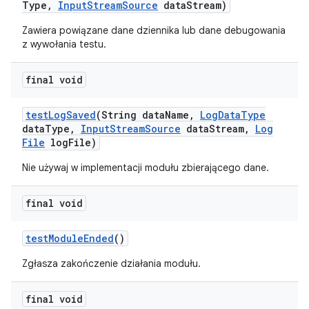
Type
,
Input
Stream
Source
data
Stream)
Zawiera powiązane dane dziennika lub dane debugowania
z wywołania testu.
final void
test
Log
Saved
(String data
Name
,
Log
Data
Type
data
Type
,
Input
Stream
Source
data
Stream
,
Log
File
log
File)
Nie używaj w implementacji modułu zbierającego dane.
final void
test
Module
Ended
()
Zgłasza zakończenie działania modułu.
final void