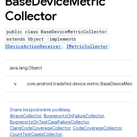
Base
Device
Metric
Collector
public class BaseDeviceMetricCollector
extends Object
implements
IDeviceActionReceiver
,
IMetricCollector
java.lang.Object
↳
com.android.tradefed.device.metric.BaseDeviceMetric
Znane bezpośrednie podklasy
AtraceCollector
,
BugreportzOnFailureCollector
,
BugreportzOnTestCaseFailureCollector
,
ClangCodeCoverageCollector
,
CodeCoverageCollector
,
CountTestCasesCollector
,