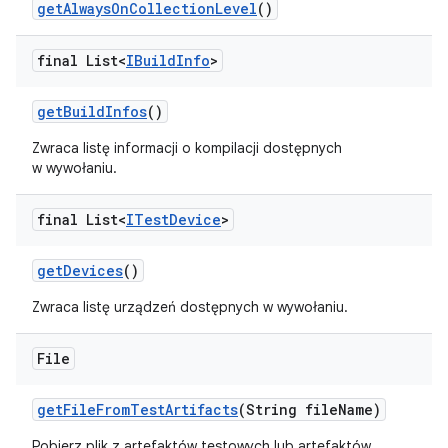
get
Always
On
Collection
Level
()
final List<
IBuild
Info
>
get
Build
Infos
()
Zwraca listę informacji o kompilacji dostępnych
w wywołaniu.
final List<
ITest
Device
>
get
Devices
()
Zwraca listę urządzeń dostępnych w wywołaniu.
File
get
File
From
Test
Artifacts
(String file
Name)
Pobierz plik z artefaktów testowych lub artefaktów