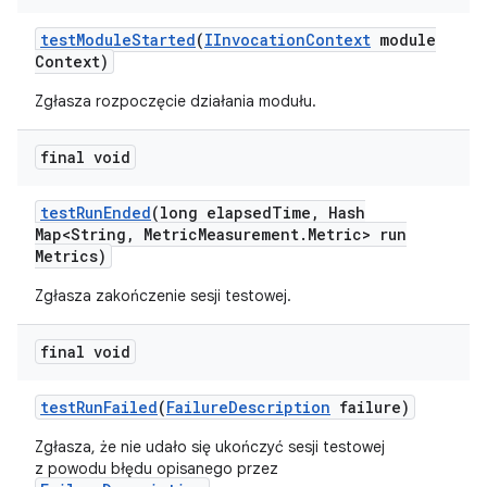
test
Module
Started
(
IInvocation
Context
module
Context)
Zgłasza rozpoczęcie działania modułu.
final void
test
Run
Ended
(long elapsed
Time
,
Hash
Map<String
,
Metric
Measurement
.
Metric> run
Metrics)
Zgłasza zakończenie sesji testowej.
final void
test
Run
Failed
(
Failure
Description
failure)
Zgłasza, że nie udało się ukończyć sesji testowej
z powodu błędu opisanego przez