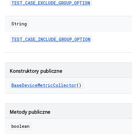
TEST
_
CASE
_
EXCLUDE
_
GROUP
_
OPTION
String
TEST
_
CASE
_
INCLUDE
_
GROUP
_
OPTION
Konstruktory publiczne
Base
Device
Metric
Collector
()
Metody publiczne
boolean