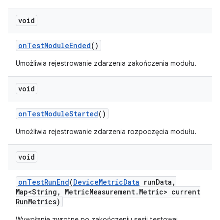
void
on
Test
Module
Ended
()
Umożliwia rejestrowanie zdarzenia zakończenia modułu.
void
on
Test
Module
Started
()
Umożliwia rejestrowanie zdarzenia rozpoczęcia modułu.
void
on
Test
Run
End
(
Device
Metric
Data
run
Data
,
Map<String
,
Metric
Measurement
.
Metric> current
Run
Metrics)
Wywołanie zwrotne po zakończeniu sesji testowej.