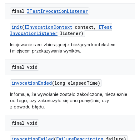
final
ITest
Invocation
Listener
init
(
IInvocation
Context
context
,
ITest
Invocation
Listener
listener)
Inicjowanie sieci zbierającej z bieżącym kontekstem
i miejscem przekazywania wyników.
final void
invocation
Ended
(long elapsed
Time)
Informuje, że wywołanie zostało zakończone, niezależnie
od tego, czy zakończyło się ono pomyślnie, czy
z powodu błędu.
final void
invocation
Failed
(
Failure
Description
failure)