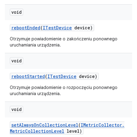
void
reboot
Ended
(
ITest
Device
device)
Otrzymuje powiadomienie o zakończeniu ponownego
uruchamiania urządzenia.
void
reboot
Started
(
ITest
Device
device)
Otrzymuje powiadomienie o rozpoczęciu ponownego
uruchamiania urządzenia.
void
set
Always
On
Collection
Level
(
IMetric
Collector
.
Metric
Collection
Level
level)