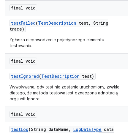
final void
test
Failed
(
Test
Description
test
,
String
trace)
Zgłasza niepowodzenie pojedynczego elementu
testowania.
final void
test
Ignored
(
Test
Description
test)
Wywoływana, gdy test nie zostanie uruchomiony, zwykle
dlatego, że metoda testowa jest oznaczona adnotacją
org.junit.Ignore.
final void
test
Log
(String data
Name
,
Log
Data
Type
data