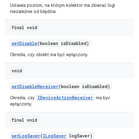
Ustawia poziom, na którym kolektor ma zbierać logi
niezależnie od błędów.
final void
set
Disable
(boolean is
Disabled)
Określa, czy obiekt ma być wyłączony.
void
set
Disable
Receiver
(boolean is
Disabled)
IDeviceActionReceiver
Określa, czy
ma być
wyłączony.
final void
set
Log
Saver
(
ILog
Saver
log
Saver)