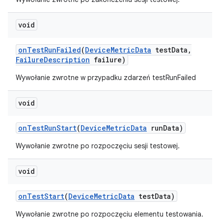
void
on
Test
Run
Failed
(
Device
Metric
Data
test
Data
,
Failure
Description
failure)
Wywołanie zwrotne w przypadku zdarzeń testRunFailed
void
on
Test
Run
Start
(
Device
Metric
Data
run
Data)
Wywołanie zwrotne po rozpoczęciu sesji testowej.
void
on
Test
Start
(
Device
Metric
Data
test
Data)
Wywołanie zwrotne po rozpoczęciu elementu testowania.