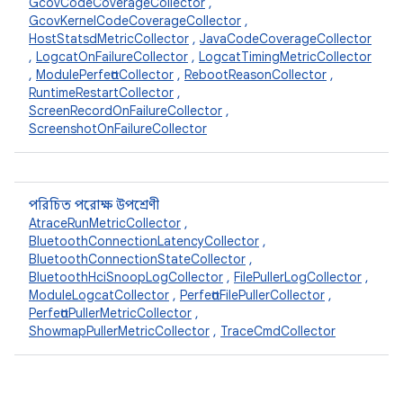
GcovCodeCoverageCollector
,
GcovKernelCodeCoverageCollector
,
HostStatsdMetricCollector
,
JavaCodeCoverageCollector
,
LogcatOnFailureCollector
,
LogcatTimingMetricCollector
,
ModulePerfettoCollector
,
RebootReasonCollector
,
RuntimeRestartCollector
,
ScreenRecordOnFailureCollector
,
ScreenshotOnFailureCollector
পরিচিত পরোক্ষ উপশ্রেণী
AtraceRunMetricCollector
,
BluetoothConnectionLatencyCollector
,
BluetoothConnectionStateCollector
,
BluetoothHciSnoopLogCollector
,
FilePullerLogCollector
,
ModuleLogcatCollector
,
PerfettoFilePullerCollector
,
PerfettoPullerMetricCollector
,
ShowmapPullerMetricCollector
,
TraceCmdCollector