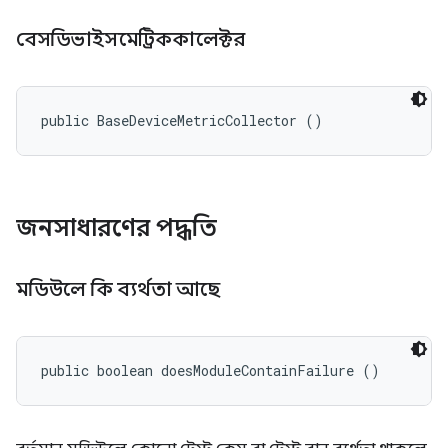
বেসডিভাইসমেট্রিককালেক্টর
public BaseDeviceMetricCollector ()
জনসাধারণের পদ্ধতি
মডিউলে কি ব্যর্থতা আছে
public boolean doesModuleContainFailure ()