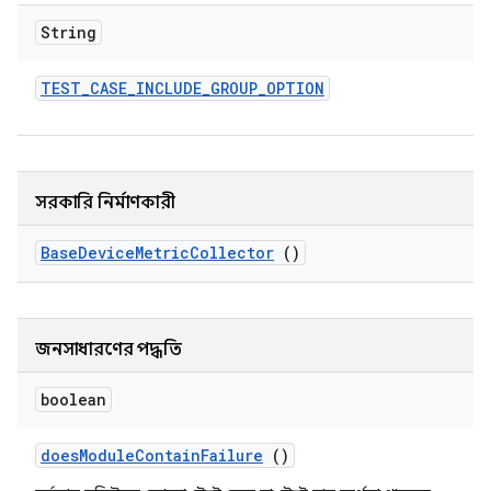
String
TEST
_
CASE
_
INCLUDE
_
GROUP
_
OPTION
সরকারি নির্মাণকারী
Base
Device
Metric
Collector
()
জনসাধারণের পদ্ধতি
boolean
does
Module
Contain
Failure
()