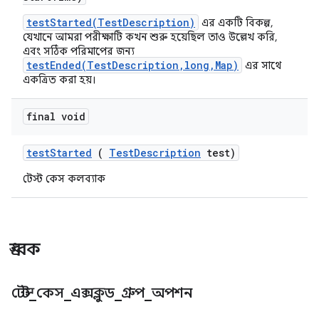
testStarted(TestDescription)
এর একটি বিকল্প,
যেখানে আমরা পরীক্ষাটি কখন শুরু হয়েছিল তাও উল্লেখ করি,
এবং সঠিক পরিমাপের জন্য
testEnded(TestDescription,long,Map)
এর সাথে
একত্রিত করা হয়।
final void
test
Started
(
Test
Description
test)
টেস্ট কেস কলব্যাক
ধ্রুবক
টেস্ট
_
কেস
_
এক্সক্লুড
_
গ্রুপ
_
অপশন