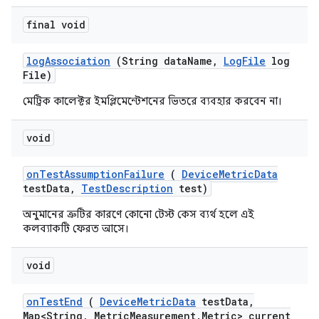
final void
log
Association
(String data
Name
,
Log
File
log
File)
মেট্রিক কালেক্টর ইমপ্লিমেন্টেশনের ভিতরে ব্যবহার করবেন না।
void
on
Test
Assumption
Failure
(
Device
Metric
Data
test
Data
,
Test
Description
test)
অনুমানের ত্রুটির কারণে কোনো টেস্ট কেস ব্যর্থ হলে এই
কলব্যাকটি ফেরত আসে।
void
on
Test
End
(
Device
Metric
Data
test
Data
,
Map<String
,
Metric
Measurement
.
Metric> current