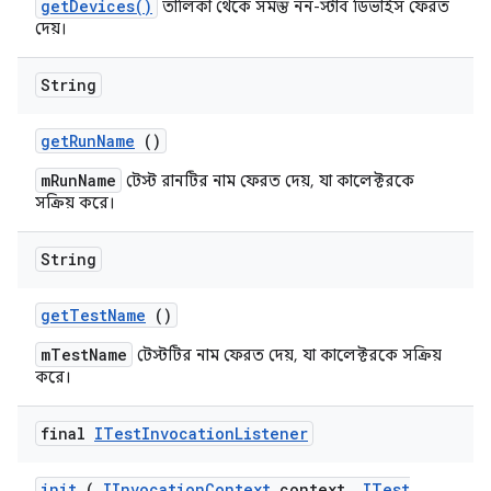
getDevices()
তালিকা থেকে সমস্ত নন-স্টাব ডিভাইস ফেরত
দেয়।
String
get
Run
Name
()
mRunName
টেস্ট রানটির নাম ফেরত দেয়, যা কালেক্টরকে
সক্রিয় করে।
String
get
Test
Name
()
mTestName
টেস্টটির নাম ফেরত দেয়, যা কালেক্টরকে সক্রিয়
করে।
final
ITest
Invocation
Listener
init
(
IInvocation
Context
context
,
ITest