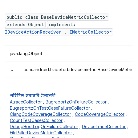
public class BaseDeviceMetricCollector
extends Object
implements
IDeviceActionReceiver
,
IMetricCollector
java.lang.Object
↳
com.android.tradefed.device.metric.BaseDeviceMetricCo
পরিচিত সরাসরি উপশ্রেণী
AtraceCollector
,
BugreportzOnFailureCollector
,
BugreportzOnTestCaseFailureCollector
,
ClangCodeCoverageCollector
,
CodeCoverageCollector
,
CountTestCasesCollector
,
DebugHostLogOnFailureCollector
,
DeviceTraceCollector
,
FilePullerDeviceMetricCollector
,