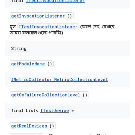
final
ITest
Invocation
Listener
get
Invocation
Listener
()
ITestInvocationListener
মূল
ফেরত দেয়, যেখানে
আমরা ফলাফলগুলো পাঠাচ্ছি।
String
get
Module
Name
()
IMetric
Collector
.
Metric
Collection
Level
get
On
Failure
Collection
Level
()
final List<
ITest
Device
>
get
Real
Devices
()