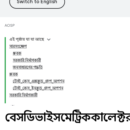
AOSP
এই পৃষ্ঠায় যা যা আছে
সারসংক্ষেপ
ধ্রুবক
সরকারি নির্মাণকারী
জনসাধারণের পদ্ধতি
ধ্রুবক
টেস্ট_কেস_এক্সক্লুড_গ্রুপ_অপশন
টেস্ট_কেস_ইনক্লুড_গ্রুপ_অপশন
সরকারি নির্মাণকারী
বেসডিভাইসমেট্রিককালেক্ট