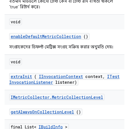
বর্তমান মডিউলে কোনো টেস্ট কেস বা টেস্ট রান ব্যর্থতা থাকলে
'true' রিটার্ন করে।
void
enable
Default
Metric
Collection
()
সংগ্রাহকদের ডিফল্ট মেট্রিক্স সংগ্রহ সক্রিয় করার অনুমতি দেয়।
void
extra
Init
(
IInvocation
Context
context
,
ITest
Invocation
Listener
listener)
IMetric
Collector
.
Metric
Collection
Level
get
Always
On
Collection
Level
()
final List<
IBuild
Info
>