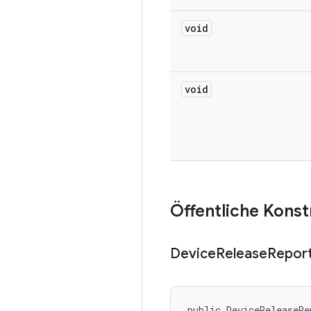
void
void
Öffentliche Kons
Device
Release
Repor
public DeviceReleaseRe