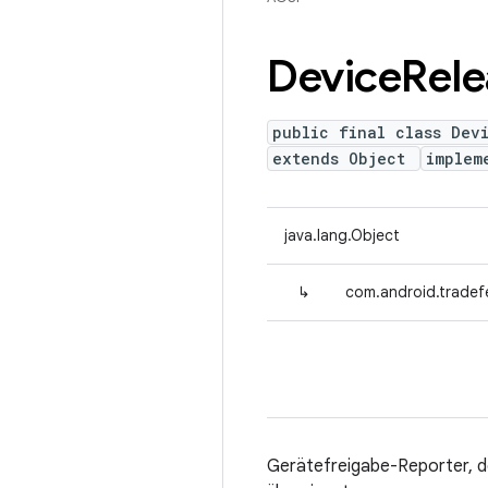
Device
Rele
public final class Dev
extends Object
implem
java.lang.Object
↳
com.android.tradef
Gerätefreigabe-Reporter, d