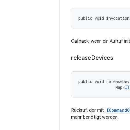
public void invocation
Callback, wenn ein Aufruf in
release
Devices
public void releaseDev
                Map<
IT
Rückruf, der mit
ICommandO
mehr benötigt werden.