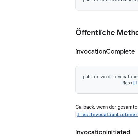
Öffentliche Meth
invocation
Complete
public void invocation
                Map<
IT
Callback, wenn der gesamte A
ITestInvocationListene
invocation
Initiated