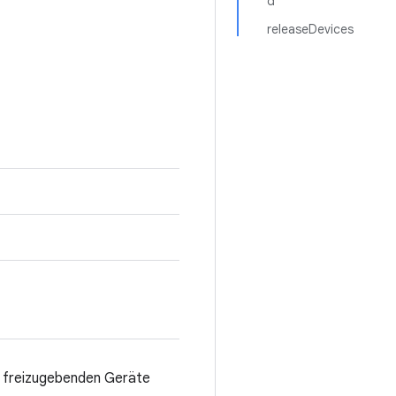
d
releaseDevices
e freizugebenden Geräte