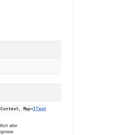
n
Context
,
Map<
ITest
ich aller
ignisse.