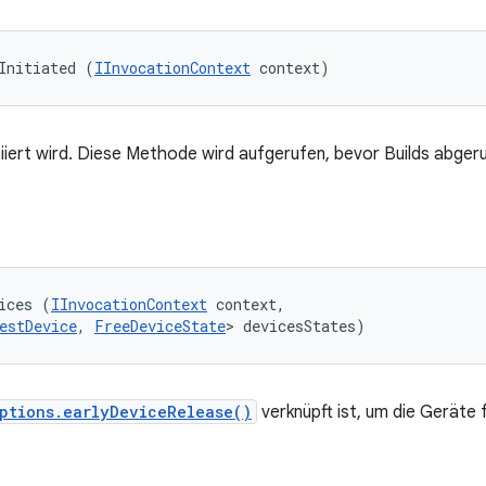
Initiated (
IInvocationContext
 context)
itiiert wird. Diese Methode wird aufgerufen, bevor Builds abge
ices (
IInvocationContext
 context, 

estDevice
, 
FreeDeviceState
> devicesStates)
ptions.earlyDeviceRelease()
verknüpft ist, um die Geräte 