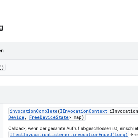
g
en
()
invocation
Complete
(
IInvocation
Context
i
Invocatio
Device
,
Free
Device
State
> map)
Callback, wenn der gesamte Aufruf abgeschlossen ist, einschließl
ITestInvocationListener.invocationEnded(long)
-Ere