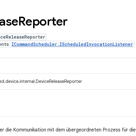
ase
Reporter
iceReleaseReporter
ents
ICommandScheduler.IScheduledInvocationListener
ed.device.internal.DeviceReleaseReporter
er die Kommunikation mit dem übergeordneten Prozess für di