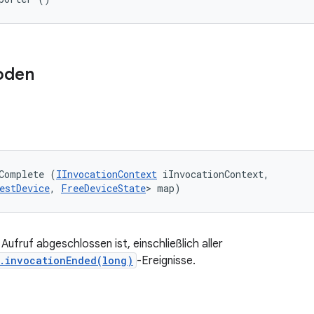
oden
Complete (
IInvocationContext
 iInvocationContext, 

estDevice
, 
FreeDeviceState
> map)
ufruf abgeschlossen ist, einschließlich aller
r.invocationEnded(long)
-Ereignisse.