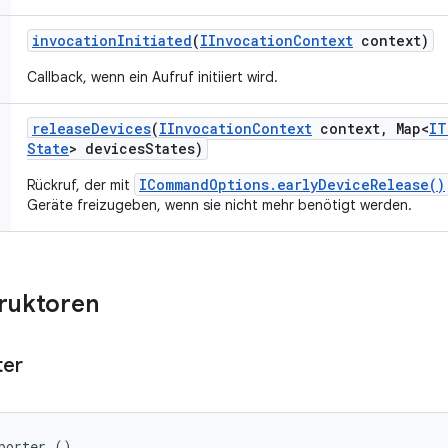
invocation
Initiated
(
IInvocation
Context
context)
Callback, wenn ein Aufruf initiiert wird.
release
Devices
(
IInvocation
Context
context
,
Map<
IT
State
> devices
States)
ICommandOptions.earlyDeviceRelease()
Rückruf, der mit
Geräte freizugeben, wenn sie nicht mehr benötigt werden.
truktoren
ter
porter ()