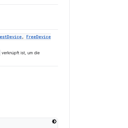
est
Device
,
Free
Device
verknüpft ist, um die