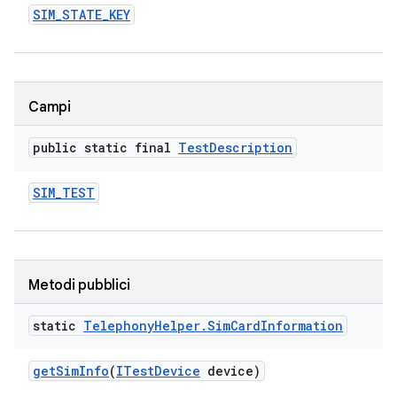
SIM
_
STATE
_
KEY
Campi
public static final
Test
Description
SIM
_
TEST
Metodi pubblici
static
Telephony
Helper
.
Sim
Card
Information
get
Sim
Info
(
ITest
Device
device)