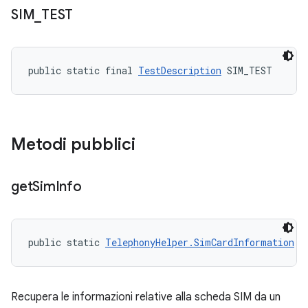
SIM
_
TEST
public static final 
TestDescription
 SIM_TEST
Metodi pubblici
get
Sim
Info
public static 
TelephonyHelper.SimCardInformation
 g
Recupera le informazioni relative alla scheda SIM da un