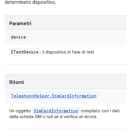
determinato dispositivo.
Parametri
device
ITest
Device
: Il dispositivo in fase di test
Ritorni
Telephony
Helper
.
Sim
Card
Information
Sim
Card
Information
Un oggetto
compilato con i dati
della scheda SIM o null se si verifica un errore.